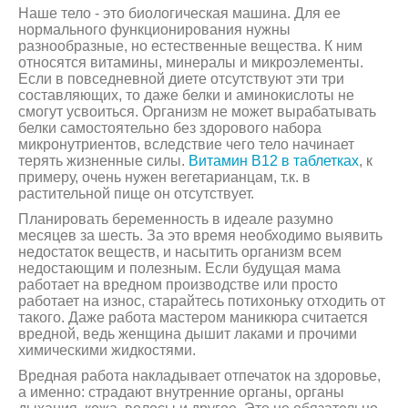
Наше тело - это биологическая машина. Для ее
нормального функционирования нужны
разнообразные, но естественные вещества. К ним
относятся витамины, минералы и микроэлементы.
Если в повседневной диете отсутствуют эти три
составляющих, то даже белки и аминокислоты не
смогут усвоиться. Организм не может вырабатывать
белки самостоятельно без здорового набора
микронутриентов, вследствие чего тело начинает
терять жизненные силы.
Витамин В12 в таблетках
, к
примеру, очень нужен вегетарианцам, т.к. в
растительной пище он отсутствует.
Планировать беременность в идеале разумно
месяцев за шесть. За это время необходимо выявить
недостаток веществ, и насытить организм всем
недостающим и полезным. Если будущая мама
работает на вредном производстве или просто
работает на износ, старайтесь потихоньку отходить от
такого. Даже работа мастером маникюра считается
вредной, ведь женщина дышит лаками и прочими
химическими жидкостями.
Вредная работа накладывает отпечаток на здоровье,
а именно: страдают внутренние органы, органы