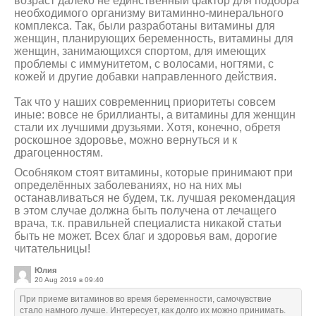
возраст далеко не единственный фактор для подбора
необходимого организму витаминно-минерального
комплекса. Так, были разработаны витамины для
женщин, планирующих беременность, витамины для
женщин, занимающихся спортом, для имеющих
проблемы с иммунитетом, с волосами, ногтями, с
кожей и другие добавки направленного действия.
Так что у наших современниц приоритеты совсем
иные: вовсе не бриллианты, а витамины для женщин
стали их лучшими друзьями. Хотя, конечно, обретя
роскошное здоровье, можно вернуться и к
драгоценностям.
Особняком стоят витамины, которые принимают при
определённых заболеваниях, но на них мы
останавливаться не будем, т.к. лучшая рекомендация
в этом случае должна быть получена от лечащего
врача, т.к. правильней специалиста никакой статьи
быть не может. Всех благ и здоровья вам, дорогие
читательницы!
Юлия
20 Aug 2019 в 09:40
При приеме витаминов во время беременности, самочувствие
стало намного лучше. Интересует, как долго их можно принимать.