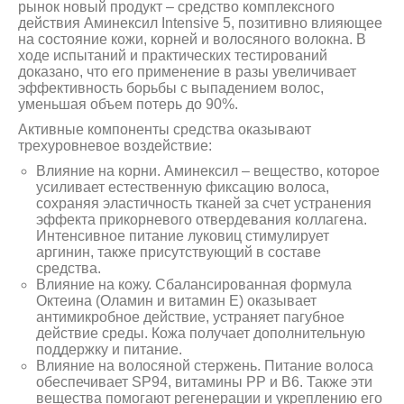
рынок новый продукт – средство комплексного
действия Аминексил Intensive 5, позитивно влияющее
на состояние кожи, корней и волосяного волокна. В
ходе испытаний и практических тестирований
доказано, что его применение в разы увеличивает
эффективность борьбы с выпадением волос,
уменьшая объем потерь до 90%.
Активные компоненты средства оказывают
трехуровневое воздействие:
Влияние на корни. Аминексил – вещество, которое
усиливает естественную фиксацию волоса,
сохраняя эластичность тканей за счет устранения
эффекта прикорневого отвердевания коллагена.
Интенсивное питание луковиц стимулирует
аргинин, также присутствующий в составе
средства.
Влияние на кожу. Сбалансированная формула
Октеина (Оламин и витамин Е) оказывает
антимикробное действие, устраняет пагубное
действие среды. Кожа получает дополнительную
поддержку и питание.
Влияние на волосяной стержень. Питание волоса
обеспечивает SP94, витамины РР и В6. Также эти
вещества помогают регенерации и укреплению его