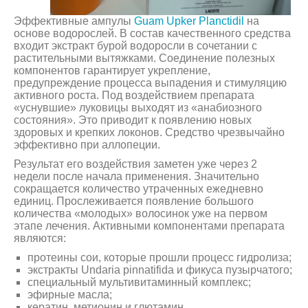
Эффективные ампулы
Guam Upker Planctidil
на
основе водорослей. В состав качественного средства
входит экстракт бурой водоросли в сочетании с
растительными вытяжками. Соединение полезных
компонентов гарантирует укрепление,
предупреждение процесса выпадения и стимуляцию
активного роста. Под воздействием препарата
«уснувшие» луковицы выходят из «анабиозного
состояния». Это приводит к появлению новых
здоровых и крепких локонов. Средство чрезвычайно
эффективно при аллопеции.
Результат его воздействия заметен уже через 2
недели после начала применения. Значительно
сокращается количество утраченных ежедневно
единиц. Прослеживается появление большого
количества «молодых» волосинок уже на первом
этапе лечения. Активными компонентами препарата
являются:
протеины сои, которые прошли процесс гидролиза;
экстракты Undaria pinnatifida и фикуса пузырчатого;
специальный мультивитаминный комплекс;
эфирные масла;
кератин, метионин и глютамин.