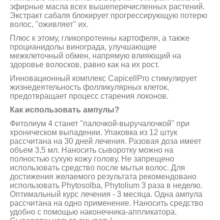
эфирные масла всех вышеперечисленных растений.
Экстракт сабаля блокирует прогрессирующую потерю
волос, "оживляет" их.
Плюс к этому, гликопротеины картофеля, а также
процианидолы винограда, улучшающие
межклеточный обмен, напрямую влияющий на
здоровье волосков, равно как на их рост.
Инновационный комплекс CapicellPro стимулирует
жизнедеятельность фолликулярных клеток,
предотвращает процесс старения локонов.
Как использовать ампулы?
Фитолиум 4 станет "палочкой-выручалочкой" при
хроническом выпадении. Упаковка из 12 штук
рассчитана на 30 дней лечения. Разовая доза имеет
объем 3,5 мл. Наносить сыворотку можно на
полностью сухую кожу голову. Не запрещено
использовать средство после мытья волос. Для
достижения желаемого результата рекомендовано
использовать Phytosolba, Phytolium 3 раза в неделю.
Оптимальный курс лечения - 3 месяца. Одна ампула
рассчитана на одно применение. Наносить средство
удобно с помощью наконечника-аппликатора.