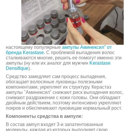
настоящему популярные
ампулы Аминексил" от
бренда Kerastase
. С проблемой выпадения волос
сталкиваются многие, решить ее помогут именно эти
ампулы (ну или их аналог для мужчин
Kerastase
Densifique
).
Средство замедляет сам процесс выпадения,
обогащает волосяные луковицы полезными
компонентами, укрепляет их структуру. Керастаз
ампулы "Аминексил" снижают риск выпадения волос,
снимают раздражение с кожи головы. Они обладают
двойным действием, поэтому интенсивно укрепляют
покров и обеспечивают луковицам нормальный рост.
Компоненты средства в ампуле:
В состав ампул входят 3-и запатентованные
молекулы, каждая из которых выполняет свою