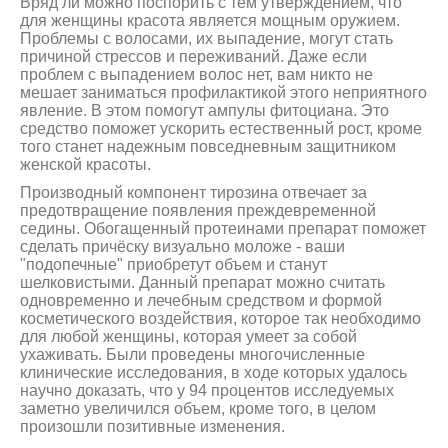
Вряд ли можно поспорить с тем утверждением, что
для женщины красота является мощным оружием.
Проблемы с волосами, их выпадение, могут стать
причиной стрессов и переживаний. Даже если
проблем с выпадением волос нет, вам никто не
мешает заниматься профилактикой этого неприятного
явление. В этом помогут ампулы фитоциана. Это
средство поможет ускорить естественный рост, кроме
того станет надежным повседневным защитником
женской красоты.
Производный компонент тирозина отвечает за
предотвращение появления преждевременной
седины. Обогащенный протеинами препарат поможет
сделать причёску визуально моложе - ваши
"подопечные" приобретут объем и станут
шелковистыми. Данный препарат можно считать
одновременно и лечебным средством и формой
косметического воздействия, которое так необходимо
для любой женщины, которая умеет за собой
ухаживать. Были проведены многочисленные
клинические исследования, в ходе которых удалось
научно доказать, что у 94 процентов исследуемых
заметно увеличился объем, кроме того, в целом
произошли позитивные изменения.