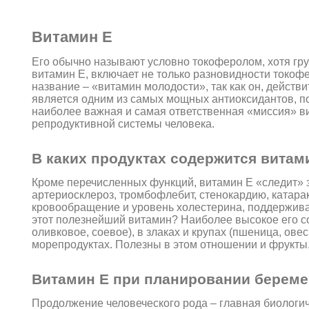
Витамин Е
Его обычно называют условно токоферолом, хотя гру
витамин Е, включает не только разновидности токоф
название – «витамин молодости», так как он, дейст
является одним из самых мощных антиоксидантов, п
наиболее важная и самая ответственная «миссия» 
репродуктивной системы человека.
В каких продуктах содержится витам
Кроме перечисленных функций, витамин Е «следит» з
артериосклероз, тромбофлебит, стенокардию, катара
кровообращение и уровень холестерина, поддерживае
этот полезнейший витамин? Наиболее высокое его с
оливковое, соевое), в злаках и крупах (пшеница, овес
морепродуктах. Полезны в этом отношении и фрукты,
Витамин Е при планировании береме
Продолжение человеческого рода – главная биологич