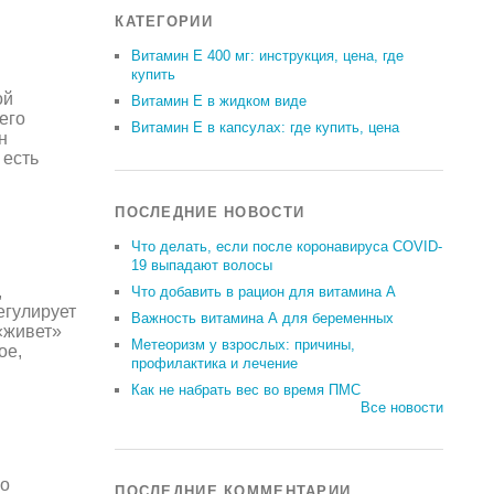
КАТЕГОРИИ
Витамин Е 400 мг: инструкция, цена, где
купить
ой
Витамин Е в жидком виде
его
Витамин Е в капсулах: где купить, цена
н
 есть
ПОСЛЕДНИЕ НОВОСТИ
Что делать, если после коронавируса COVID-
19 выпадают волосы
,
Что добавить в рацион для витамина А
егулирует
Важность витамина А для беременных
«живет»
Метеоризм у взрослых: причины,
ое,
профилактика и лечение
Как не набрать вес во время ПМС
Все новости
го
ПОСЛЕДНИЕ КОММЕНТАРИИ