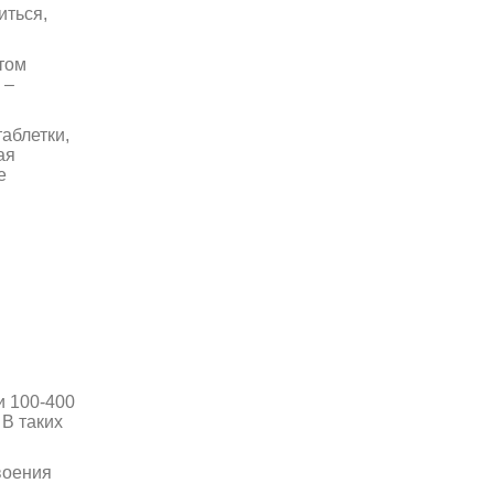
иться,
этом
 –
аблетки,
ая
е
и 100-400
 В таких
воения