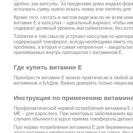
удобно, как капсулы. За пределами дома жидкая фор
испачкать сумку, нужно искать ложку или пипетку для 
Кроме того, глотать в чистом виде масло не всем ко
витамин Е в капсулах – идеальный вариант, чтобы име
содержат должный уровень масла/желатина, без котор
Таблетки в том смысле уступают капсулам по критери
содержащей токоферол, всегда необходимо иметь под
проблема, а вторая и самая неприятная – заедать/за
принимаемых внутрь препаратов с витамином Е.
Где купить витамин Е
Приобрести витамин Е можно практически в любой ап
витаминов и БАДов. Важно доверять только лиценз
Инструкция по применению витамина
Профилактической нормой потребления витамина Е сч
МЕ – для взрослого. При некоторых заболеваниях вр
случаях обычного в курсе приема токоферола делают
Про нормы потребления витамина Е для беременных
этого витамина необходима маслянистая среда, без 