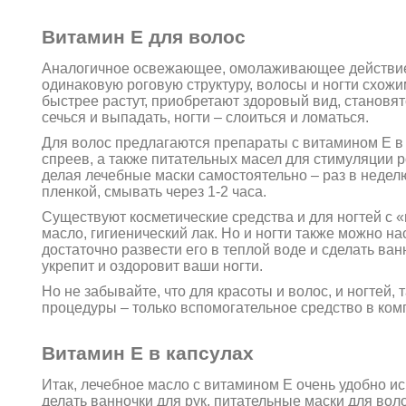
Витамин Е для волос
Аналогичное освежающее, омолаживающее действие 
одинаковую роговую структуру, волосы и ногти схо
быстрее растут, приобретают здоровый вид, становя
сечься и выпадать, ногти – слоиться и ломаться.
Для волос предлагаются препараты с витамином Е в
спреев, а также питательных масел для стимуляции 
делая лечебные маски самостоятельно – раз в неделю
пленкой, смывать через 1-2 часа.
Существуют косметические средства и для ногтей с 
масло, гигиенический лак. Но и ногти также можно
достаточно развести его в теплой воде и сделать ва
укрепит и оздоровит ваши ногти.
Но не забывайте, что для красоты и волос, и ногтей,
процедуры – только вспомогательное средство в ком
Витамин Е в капсулах
Итак, лечебное масло с витамином Е очень удобно исп
делать ванночки для рук, питательные маски для воло