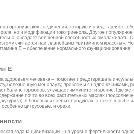
ппа органических соединений, которую и представляет соб
ерола, но и модификации токотриенола. Другое популярное 
вительно, обладает волшебной способностью омолаживать. О
оэтому считается наиглавнейшим «витамином красоты». Но
витамина Е – обеспечение нормального функционирования
ин Е
а здоровьем человека – помогает предотвращать инсульты
кту, болезненную менопаузу, проблемы с надпочечниками, р
т баланс гормонов, улучшает иммунитет и зрение. Где же 
одержание почти во всех растительных маслах (подсолнечн
, кукуруза), в бобовых и соевых продуктах, а также в рыбе и
 особенно цитрусовые, и орехи.
нности
еская задача цивилизации – на уровне фертильности одно