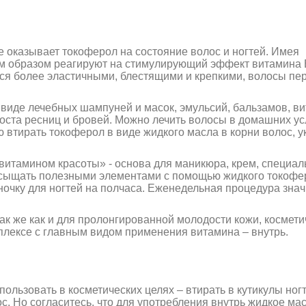
оказывает токоферол на состояние волос и ногтей. Имея
жим образом реагируют на стимулирующий эффект витамина 
тся более эластичными, блестящими и крепкими, волосы пе
 виде лечебных шампуней и масок, эмульсий, бальзамов, в
роста ресниц и бровей. Можно лечить волосы в домашних ус
 втирать токоферол в виде жидкого масла в корни волос, у
«витамином красоты» - основа для маникюра, крем, специал
 насыщать полезными элементами с помощью жидкого токофе
нночку для ногтей на полчаса. Еженедельная процедура зна
 так же как и для пролонгированной молодости кожи, космет
плексе с главным видом применения витамина – внутрь.
ользовать в косметических целях – втирать в кутикулы ногт
с. Но согласитесь, что для употребления внутрь жидкое мас