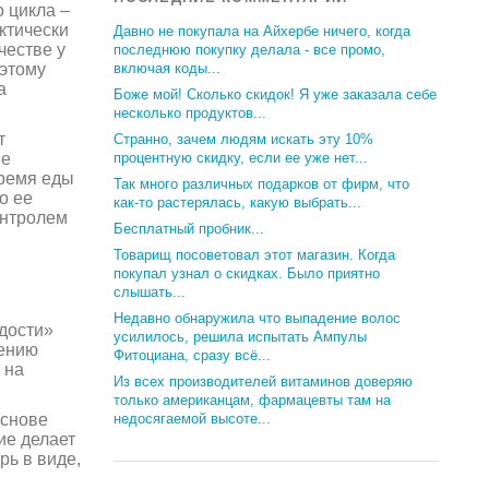
 цикла –
актически
Давно не покупала на Айхербе ничего, когда
честве у
последнюю покупку делала - все промо,
оэтому
включая коды...
а
Боже мой! Сколько скидок! Я уже заказала себе
несколько продуктов...
т
Странно, зачем людям искать эту 10%
ие
процентную скидку, если ее уже нет...
время еды
Так много различных подарков от фирм, что
о ее
как-то растерялась, какую выбрать...
онтролем
Бесплатный пробник...
Товарищ посоветовал этот магазин. Когда
покупал узнал о скидках. Было приятно
слышать...
Недавно обнаружила что выпадение волос
дости»
усилилось, решила испытать Ампулы
лению
Фитоциана, сразу всё...
 на
Из всех производителей витаминов доверяю
только американцам, фармацевты там на
основе
недосягаемой высоте...
ие делает
рь в виде,