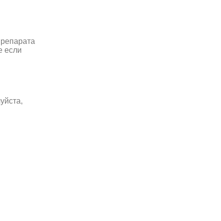
препарата
е если
уйста,