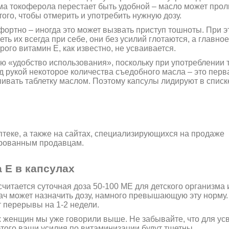
ма токоферола перестает быть удобной – масло может прол
того, чтобы отмерить и употребить нужную дозу.
мфортно – иногда это может вызвать приступ тошноты. При 
ть их всегда при себе, они без усилий глотаются, а главное
ого витамин Е, как известно, не усваивается.
ю «удобство использования», поскольку при употреблении т
 рукой некоторое количества съедобного масла – это перв
пивать таблетку маслом. Поэтому капсулы лидируют в списк
теке, а также на сайтах, специализирующихся на продаже
ированным продавцам.
 Е в капсулах
итается суточная доза 50-100 МЕ для детского организма 
ач может назначить дозу, намного превышающую эту норму.
 перерывы на 1-2 недели.
 женщин мы уже говорили выше. Не забывайте, что для ус
этого ваши усилия по витаминизации будут тщетны.