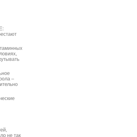
Е:
рестают
итаминных
ловиях,
кутывать
ьное
рола –
чительно
ические
ей,
ло не так