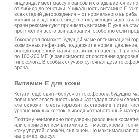
индивида имеет массу нюансов и складывается из по
от либидо до генетики. Уникальность витамина Е закл
всех стадий деторождения – от нормального выраба
мужчины и здоровых яйцеклеток у женщины до зачат
врачи рекомендуют принимать витамин Е уже на стад
протяжении всего вынашивания, особенно если пре
Токоферол поможет будущей маме оптимизацией горм
возможных инфекций, поддержит в норме: давление,
оплодотворенной матки, развитие плаценты. При п
по 100-200 МЕ (в зависимости от состояния здоровь
гинеколога. В особых случаях суточная доза токофер
врача.
Витамин Е для кожи
Кстати, ещё один «бонус» от токоферола будущим м
повышает эластичность кожи благодаря своим свойств
клеток кожи, то есть тормозит их старение, питает 
уровне кожных клеток, выводя «отработанный матери
Поэтому неимоверно популярны различные косметичес
или с применением витамина Е – маски, крема, тоник
кожу упругой, свежей, сияющей. Но максимальная пол
например, капсул.