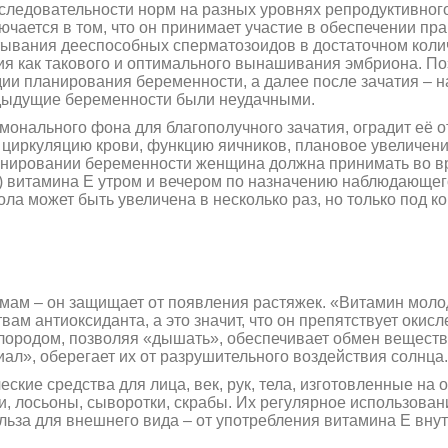
следовательности норм на разных уровнях репродуктивного
ючается в том, что он принимает участие в обеспечении пр
тывания дееспособных сперматозоидов в достаточном коли
ия как такового и оптимального вынашивания эмбриона. П
ии планирования беременности, а далее после зачатия – н
дыдущие беременности были неудачными.
онального фона для благополучного зачатия, оградит её о
 циркуляцию крови, функцию яичников, плановое увеличен
ланировании беременности женщина должна принимать во 
я) витамина Е утром и вечером по назначению наблюдающег
ола может быть увеличена в несколько раз, но только под к
амам – он защищает от появления растяжек. «Витамин моло
ам антиоксиданта, а это значит, что он препятствует окис
кислородом, позволяя «дышать», обеспечивает обмен веществ
ал», оберегает их от разрушительного воздействия солнца.
кие средства для лица, век, рук, тела, изготовленные на 
и, лосьоны, сыворотки, скрабы. Их регулярное использован
ьза для внешнего вида – от употребления витамина Е внут