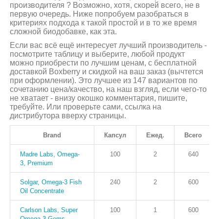
производителя ? Возможно, хотя, скорей всего, не в
первую очередь. Ниже попробуем разобраться в
критериях подхода к такой простой и в то же время
сложной биодобавке, как эта.
Если вас всё ещё интересует лучший производитель -
посмотрите таблицу и выберите, любой продукт
можно приобрести по лучшим ценам, с бесплатной
доставкой Boxberry и скидкой на ваш заказ (вычтется
при оформлении). Это лучшее из 147 вариантов по
сочетанию цена/качество, на наш взгляд, если чего-то
не хватает - внизу окошко комментария, пишите,
требуйте. Или проверьте сами, ссылка на
дистрибутора вверху страницы.
.
Brand
Капсул
Ежед
Всего
Madre Labs, Omega-
100
2
640
3, Premium
Solgar, Omega-3 Fish
240
2
600
Oil Concentrate
Carlson Labs, Super
100
1
600
Omega·3 Gems