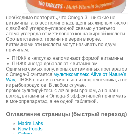
необходимо повторить, что Omega-3 - никакие не
витамины, а класс полиненасыщенных жирных кислот
с двойной углерод-углеродной связью у третьего
атома углерода от метилового конца жирной кислоты.
Соответственно, термин не верен в корне,
витаминами эти кислоты могут называть по двум
причинам:
ПНЖК в капсулах напоминают формой витамины
ПНЖК иногда добавляют к витаминам
Одним из самых популярных витаминных препаратов
с Omega-3 считается
мультикомплекс Alive от Nature's
Way
, ПНЖК в них из семян льна и подсолнечника, а не
из рыбопродуктов. В любом случае,
проконсультируйтесь с лечащим врачом, а на наш
взгляд витамины и Omega-3 эффективней принимать
в монопрепаратах, а не одной таблеткой.
Оглавление страницы (быстрый переход)
Madre Labs
Now Foods