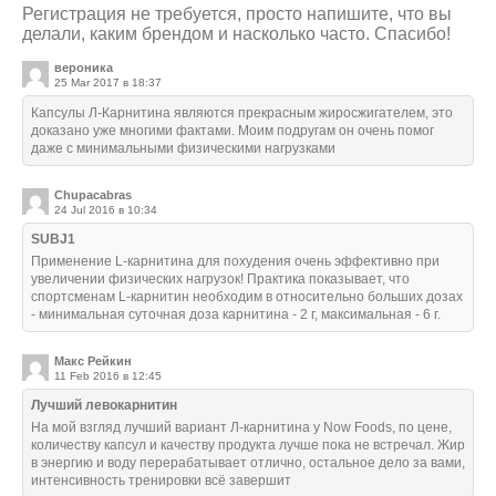
Регистрация не требуется, просто напишите, что вы
делали, каким брендом и насколько часто. Спасибо!
вероника
25 Mar 2017 в 18:37
Капсулы Л-Карнитина являются прекрасным жиросжигателем, это
доказано уже многими фактами. Моим подругам он очень помог
даже с минимальными физическими нагрузками
Chupacabras
24 Jul 2016 в 10:34
SUBJ1
Применение L-карнитина для похудения очень эффективно при
увеличении физических нагрузок! Практика показывает, что
спортсменам L-карнитин необходим в относительно больших дозах
- минимальная суточная доза карнитина - 2 г, максимальная - 6 г.
Макс Рейкин
11 Feb 2016 в 12:45
Лучший левокарнитин
На мой взгляд лучший вариант Л-карнитина у Now Foods, по цене,
количеству капсул и качеству продукта лучше пока не встречал. Жир
в энергию и воду перерабатывает отлично, остальное дело за вами,
интенсивность тренировки всё завершит