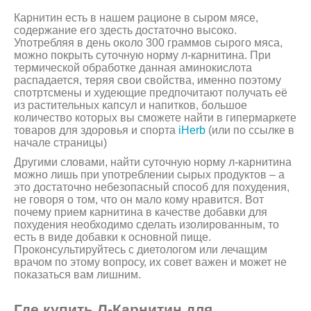
Карнитин есть в нашем рационе в сыром мясе,
содержание его здесть достаточно высоко.
Употребляя в день около 300 граммов сырого мяса,
можно покрыть суточную норму л-карнитина. При
термической обработке данная аминокислота
распадается, теряя свои свойства, именно поэтому
спотртсмены и худеющие предпочитают получать её
из растительных капсул и напитков, большое
количество которых вы сможете найти в гипермаркете
товаров для здоровья и спорта
iHerb
(или по ссылке в
начале страницы)
Другими словами, найти суточную норму л-карнитина
можно лишь при употреблении сырых продуктов – а
это достаточно небезопасный способ для похудения,
не говоря о том, что он мало кому нравится. Вот
почему прием карнитина в качестве добавки для
похудения необходимо сделать изолированным, то
есть в виде добавки к основной пище.
Проконсультируйтесь с диетологом или лечащим
врачом по этому вопросу, их совет важен и может не
показаться вам лишним.
Где купить Л-Карнитин для