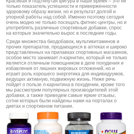
Красивая и подтянутая фигура в наше время – это не
только показатель успешности и приверженности
здоровому образу жизни, но и результат долгой и
упорной работы над собой. Именно поэтому сегодня
очень модно не только посещать фитнес-центры, но и
употреблять различные спортивные добавки, спрос
на которые значительно вырос в последние годы.
Среди множества биодобавок, мультивитаминов и
прочих препаратов, продающихся в аптеках и широко
представленных на прилавках спортивных магазинов,
особое место занимает л-карнитин, который не только
является отличным помощником в деле похудения и
избавления от лишних жировых отложений, но и
играет роль хорошего энергетика для индивидуумов,
ведущих активную, подвижную жизнь. Ниже речь
пойдет о пользе л-карнитина в похудении, кроме того
мы рассмотрим популярных производителей этой
добавки, а также приведем самые яркие отзывы,
сотни которых были найдены нами на порталах о
диетах и спортивном питании.