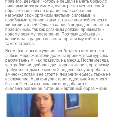
правило, девушки, которые решили начать борьбу с
лишними килограммами, очень резко меняют свой
образ жизни, сильно ограничивая себя в еде,
нагружая свой организм частыми силовыми и
аэробными тренировками, а также употреблением с
жиросжигателей. Однако данный подход не является
правильным, так как организм должен привыкать к
новому режиму постепенно. Поэтому добавка л-
карнитина в рацион позволит организму избежать
такого стресса.
Всем фанатам похудения необходимо помнить, что
любые жиросжигатели должны приниматься курсом,
рассчитанным, как правило, на месяц. После месяца
употребления добавок для жиросжигания, организму
требуется отдых не менее 3 недель. Злоупотреблять
аминокислотами не стоит и л-карнитин здесь также не
исключение. Аша фигура станет идеальной намного
быстрей, если к левокарнитину добавятся
сбалансированное питание и активный образ жизни.