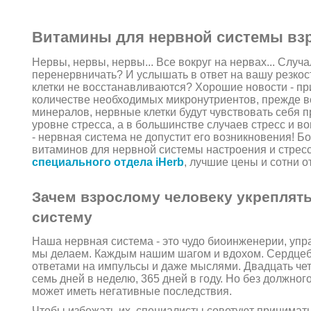
Витамины для нервной системы вз
Нервы, нервы, нервы... Все вокруг на нервах... Случ
перенервничать? И услышать в ответ на вашу резкос
клетки не восстанавливаются? Хорошие новости - пр
количестве необходимых микронутриентов, прежде в
минералов, нервные клетки будут чувствовать себя 
уровне стресса, а в большинстве случаев стресс и в
- нервная система не допустит его возникновения! 
витаминов для нервной системы настроения и стрес
специального отдела iHerb
, лучшие цены и сотни о
Зачем взрослому человеку укреплят
систему
Наша нервная система - это чудо биоинженерии, упр
мы делаем. Каждым нашим шагом и вдохом. Сердцеб
ответами на импульсы и даже мыслями. Двадцать чет
семь дней в неделю, 365 дней в году. Но без должного
может иметь негативные последствия.
Чтобы избежать их, специалисты советуют принимат