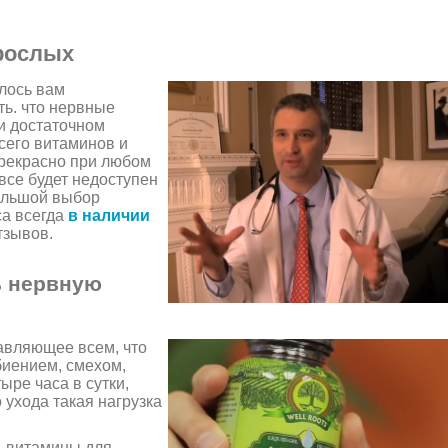
рослых
алось вам
ть. что нервные
и достаточном
сего витаминов и
прекрасно при любом
овсе будет недоступен
Большой выбор
са всегда
в наличии
тзывов.
ь нервную
авляющее всем, что
иением, смехом,
ыре часа в сутки,
 ухода такая нагрузка
ь витамины для