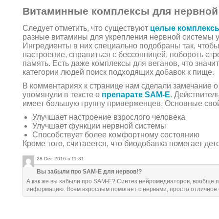
Витаминные комплексы для нервной
Следует отметить, что существуют
целые комплекс
разные витамины для укрепления нервной системы у
Ингредиенты в них специально подобраны так, чтобы
настроение, справиться с бессонницей, побороть стр
память. Есть даже комплексы для веганов, что значит
категории людей поиск подходящих добавок к пище.
В комментариях к странице нам сделали замечание о 
упомянули в тексте о
препарате SAM-E
. Действител
имеет большую группу приверженцев. Основные сво
Улучшает настроение взрослого человека
Улучшает функции нервной системы
Способствует более комфортному состоянию
Кроме того, считаеется, что биодобавка помогает де
28 Dec 2016 в 11:31
Вы забыли про SAM-E для нервов!?
А как же вы забыли про SAM-E? Синтез нейромедиаторов, вообще п
информацию. Всем взрослым помогает с нервами, просто отличное 