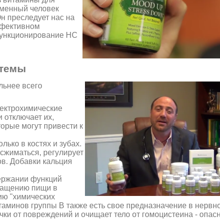
еменный человек
Он преследует нас на
ффективном
функционирование НС
стемы
льнее всего
лектрохимические
 отключает их,
орые могут привести к
олько в костях и зубах.
сжиматься, регулирует
в. Добавки кальция
ержании функций
ращению пищи в
ию "химических
итаминов группы B также есть свое предназначение в нервн
чки от повреждений и очищает тело от гомоцистеина - опас