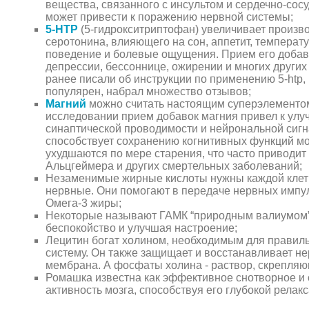
вещества, связанного с инсультом и сердечно-сос
может привести к поражению нервной системы;
5-НТР
(5-гидрокситриптофан) увеличивает произв
серотонина, влияющего на сон, аппетит, температу
поведение и болевые ощущения. Прием его добав
депрессии, бессоннице, ожирении и многих други
ранее писали об инструкции по применению 5-htp,
популярен, набрал множество отзывов;
Магний
можно считать настоящим суперэлементо
исследовании прием добавок магния привел к ул
синаптической проводимости и нейрональной сигн
способствует сохранению когнитивных функций мо
ухудшаются по мере старения, что часто приводит
Альцгеймера и других смертельных заболеваний;
Незаменимые жирные кислоты нужны каждой клетк
нервные. Они помогают в передаче нервных импу
Омега-3 жиры;
Некоторые называют ГАМК “природным валиумом”. 
беспокойство и улучшая настроение;
Лецитин богат холином, необходимым для правил
систему. Он также защищает и восстанавливает не
мембрана. А фосфаты холина - раствор, скрепляю
Ромашка известна как эффективное снотворное и 
активность мозга, способствуя его глубокой релак