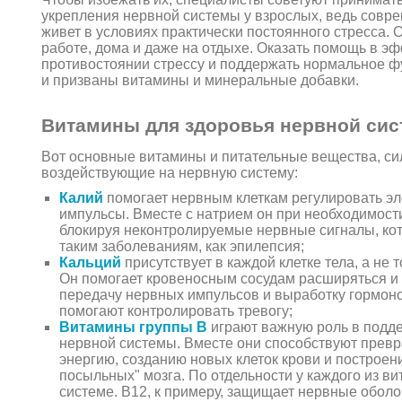
укрепления нервной системы у взрослых, ведь совр
живет в условиях практически постоянного стресса. 
работе, дома и даже на отдыхе. Оказать помощь в э
противостоянии стрессу и поддержать нормальное 
и призваны витамины и минеральные добавки.
Витамины для здоровья нервной си
Вот основные витамины и питательные вещества, си
воздействующие на нервную систему:
Калий
помогает нервным клеткам регулировать э
импульсы. Вместе с натрием он при необходимости
блокируя неконтролируемые нервные сигналы, кот
таким заболеваниям, как эпилепсия;
Кальций
присутствует в каждой клетке тела, а не т
Он помогает кровеносным сосудам расширяться и 
передачу нервных импульсов и выработку гормоно
помогают контролировать тревогу;
Витамины группы B
играют важную роль в подд
нервной системы. Вместе они способствуют прев
энергию, созданию новых клеток крови и построен
посыльных" мозга. По отдельности у каждого из в
системе. B12, к примеру, защищает нервные оболо