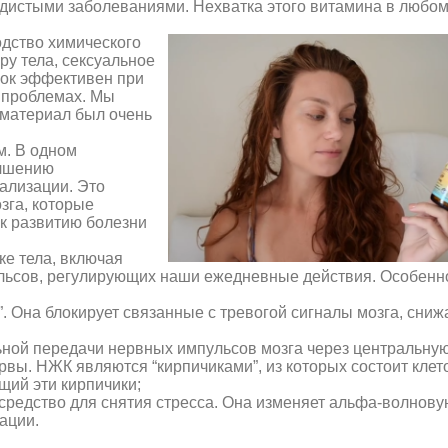
удистыми заболеваниями. Нехватка этого витамина в любом
одство химического
ру тела, сексуальное
ок эффективен при
х проблемах. Мы
 материал был очень
м. В одном
учшению
ализации. Это
зга, которые
 к развитию болезни
е тела, включая
льсов, регулирующих наши ежедневные действия. Особен
Она блокирует связанные с тревогой сигналы мозга, сниж
ьной передачи нервных импульсов мозга через центральну
рвы. НЖК являются “кирпичиками”, из которых состоит клет
щий эти кирпичики;
средство для снятия стресса. Она изменяет альфа-волнову
сации.