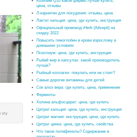
Коэнзим Q10 какой фирмы лучше купить,
цена, отзывы
Л-карнитин для похудения: отзывы, цена
Лактат кальция: цена, где купить, инструкция
Официальный промокод iHerb (Айхерб) на
скидку 2022
Повысить гемоглобин в крови взрослому в
домашних условиях
Псиллиум: цена, где купить, инструкция
Рыбий жир в капсулах: какой производитель
лучше?
Рыбный коллаген: покупать или не стоит?
Самые дорогие витамины для детей
Сок алоэ вера: где купить, цена, применение
Ферменты
Холина альфосцерат: цена, где купить
Цитрат кальция: цена, где купить, инструкция
 эту
Цитрат магния: инструкция, цена, где купить
Цитрат цинка: цена, где купить, свойства
Что такое полифенолы? Содержание в
продуктах