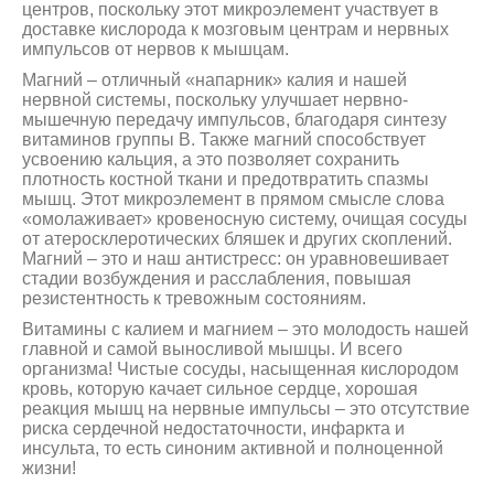
центров, поскольку этот микроэлемент участвует в
доставке кислорода к мозговым центрам и нервных
импульсов от нервов к мышцам.
Магний – отличный «напарник» калия и нашей
нервной системы, поскольку улучшает нервно-
мышечную передачу импульсов, благодаря синтезу
витаминов группы В. Также магний способствует
усвоению кальция, а это позволяет сохранить
плотность костной ткани и предотвратить спазмы
мышц. Этот микроэлемент в прямом смысле слова
«омолаживает» кровеносную систему, очищая сосуды
от атеросклеротических бляшек и других скоплений.
Магний – это и наш антистресс: он уравновешивает
стадии возбуждения и расслабления, повышая
резистентность к тревожным состояниям.
Витамины с калием и магнием – это молодость нашей
главной и самой выносливой мышцы. И всего
организма! Чистые сосуды, насыщенная кислородом
кровь, которую качает сильное сердце, хорошая
реакция мышц на нервные импульсы – это отсутствие
риска сердечной недостаточности, инфаркта и
инсульта, то есть синоним активной и полноценной
жизни!