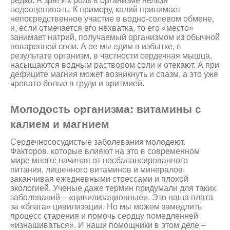
редко. А зря! Их роль в организме нельзя
недооценивать. К примеру, калий принимает
непосредственное участие в водно-солевом обмене,
и, если отмечается его нехватка, то его «место»
занимает натрий, получаемый организмом из обычной
поваренной соли. А ее мы едим в избытке, в
результате организм, в частности сердечная мышца,
насыщаются водным раствором соли и отекают. А при
дефиците магния может возникнуть и спазм, а это уже
чревато болью в груди и аритмией.
Молодость организма: витамины с
калием и магнием
Сердечнососудистые заболевания молодеют.
Факторов, которые влияют на это в современном
мире много: начиная от несбалансированного
питания, лишенного витаминов и минералов,
заканчивая ежедневными стрессами и плохой
экологией. Ученые даже термин придумали для таких
заболеваний – «цивилизационные». Это наша плата
за «блага» цивилизации. Но мы можем замедлить
процесс старения и помочь сердцу помедленней
«изнашиваться». И наши помощники в этом деле –