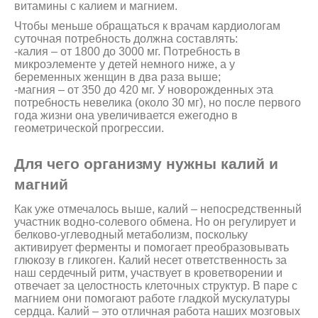
витамины с калием и магнием.
Чтобы меньше обращаться к врачам кардиологам
суточная потребность должна составлять:
-калия – от 1800 до 3000 мг. Потребность в
микроэлементе у детей немного ниже, а у
беременных женщин в два раза выше;
-магния – от 350 до 420 мг. У новорожденных эта
потребность невелика (около 30 мг), но после первого
года жизни она увеличивается ежегодно в
геометрической прогрессии.
Для чего организму нужны калий и
магний
Как уже отмечалось выше, калий – непосредственный
участник водно-солевого обмена. Но он регулирует и
белково-углеводный метаболизм, поскольку
активирует ферменты и помогает преобразовывать
глюкозу в гликоген. Калий несет ответственность за
наш сердечный ритм, участвует в кроветворении и
отвечает за целостность клеточных структур. В паре с
магнием они помогают работе гладкой мускулатуры
сердца. Калий – это отличная работа наших мозговых