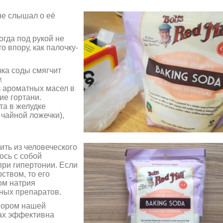
не слышал о её
огда под рукой не
 впору, как палочку-
ка соды смягчит
.
з ароматных масел в
ие гортани.
та в желудке
чайной ложечки),
ить из человеческого
ось с собой
при гипертонии. Если
ством, то его
ом натрия
ных препаратов.
вором нашей
ах эффективна