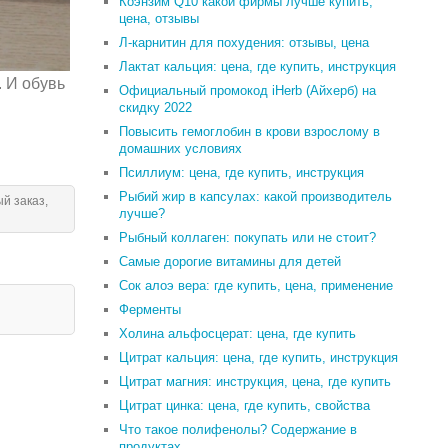
Коэнзим Q10 какой фирмы лучше купить,
цена, отзывы
Л-карнитин для похудения: отзывы, цена
Лактат кальция: цена, где купить, инструкция
. И обувь
Официальный промокод iHerb (Айхерб) на
скидку 2022
Повысить гемоглобин в крови взрослому в
домашних условиях
Псиллиум: цена, где купить, инструкция
Рыбий жир в капсулах: какой производитель
й заказ,
лучше?
Рыбный коллаген: покупать или не стоит?
Самые дорогие витамины для детей
Сок алоэ вера: где купить, цена, применение
Ферменты
Холина альфосцерат: цена, где купить
Цитрат кальция: цена, где купить, инструкция
Цитрат магния: инструкция, цена, где купить
Цитрат цинка: цена, где купить, свойства
Что такое полифенолы? Содержание в
продуктах