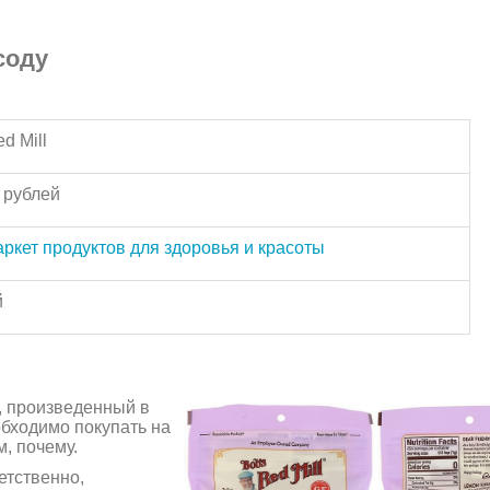
соду
d Mill
 рублей
ркет продуктов для здоровья и красоты
й
, произведенный в
обходимо покупать на
, почему.
етственно,