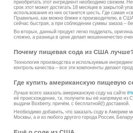
приобретать этот ингредиент необходимо свежим. Нес
срок этот может достигать 18 месяцев в закрытой упа
использования из них останется шесть. Где самая «
Правильно, как можно ближе к производителю, в США
сейчас быстрая, а при соблюдении суммы заказа – б
Во-вторых, данный продукт легко подделать, оригин
сложно, а разница в цене делает мошенничество оч
Почему пищевая сода из США лучше
Технология производства и используемые ингредиент
контроль качества – все эти компоненты делают прод
Где купить американскую пищевую с
Лучше всего заказать американскую соду на сайте
iH
её происхождение, т.к. получите вы её напрямую из
выдачи Boxberry, причём, с бесплатной(!) доставкой.
Необходимо добавить, что заказать соду в Америке м
Москвы, а и из любого другого города России, Белару
Ещё о соде из США