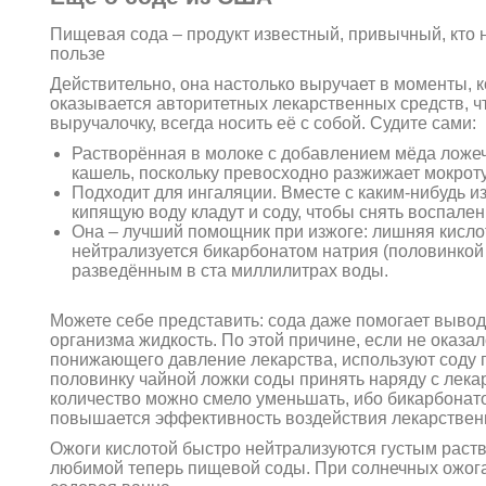
Пищевая сода – продукт известный, привычный, кто 
пользе
Действительно, она настолько выручает в моменты, к
оказывается авторитетных лекарственных средств, что
выручалочку, всегда носить её с собой. Судите сами:
Растворённая в молоке с добавлением мёда ложеч
кашель, поскольку превосходно разжижает мокроту
Подходит для ингаляции. Вместе с каким-нибудь и
кипящую воду кладут и соду, чтобы снять воспален
Она – лучший помощник при изжоге: лишняя кисло
нейтрализуется бикарбонатом натрия (половинкой 
разведённым в ста миллилитрах воды.
Можете себе представить: сода даже помогает вывод
организма жидкость. По этой причине, если не оказал
понижающего давление лекарства, используют соду 
половинку чайной ложки соды принять наряду с лекар
количество можно смело уменьшать, ибо бикарбонат
повышается эффективность воздействия лекарствен
Ожоги кислотой быстро нейтрализуются густым раст
любимой теперь пищевой соды. При солнечных ожог