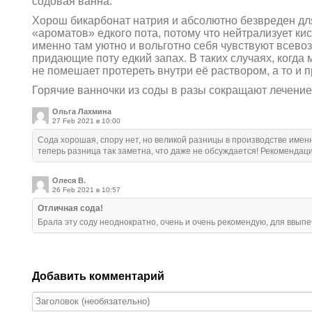
содовая ванна.
Хорош бикарбонат натрия и абсолютно безвреден дл
«ароматов» едкого пота, потому что нейтрализует кис
именно там уютно и вольготно себя чувствуют всев
придающие поту едкий запах. В таких случаях, когда
не помешает протереть внутри её раствором, а то и п
Горячие ванночки из соды в разы сокращают лечение
Ольга Лахмина
27 Feb 2021 в 10:00
Сода хорошая, спору нет, но великой разницы в производстве именн
теперь разница так заметна, что даже не обсуждается! Рекоменд
Олеся В.
26 Feb 2021 в 10:57
Отличная сода!
Брала эту соду неоднократно, очень и очень рекомендую, для ввып
Добавить комментарий