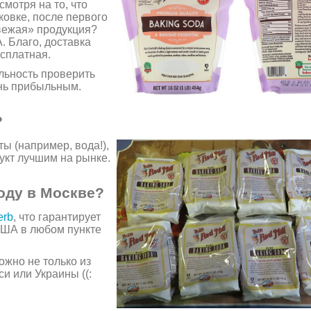
мотря на то, что
ковке, после первого
свежая» продукция?
. Благо, доставка
есплатная.
альность проверить
ень прибыльным.
?
ы (например, вода!),
укт лучшим на рынке.
оду в Москве?
erb
, что гарантирует
 США в любом пункте
ожно не только из
си или Украины ((: