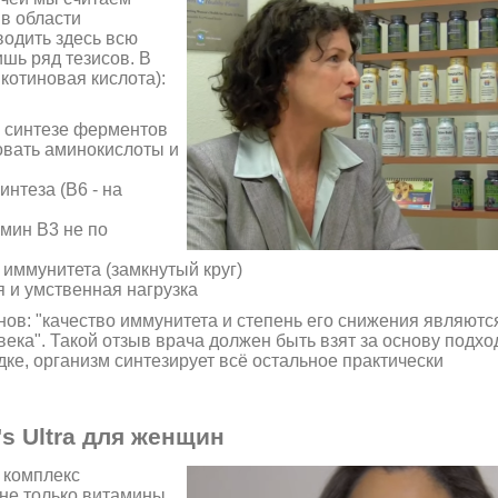
в области
водить здесь всю
шь ряд тезисов. В
котиновая кислота):
 синтезе ферментов
овать аминокислоты и
нтеза (В6 - на
мин В3 не по
иммунитета (замкнутый круг)
 и умственная нагрузка
нов: "качество иммунитета и степень его снижения являютс
ка". Такой отзыв врача должен быть взят за основу подхо
ке, организм синтезирует всё остальное практически
's Ultra для женщин
 комплекс
не только витамины,