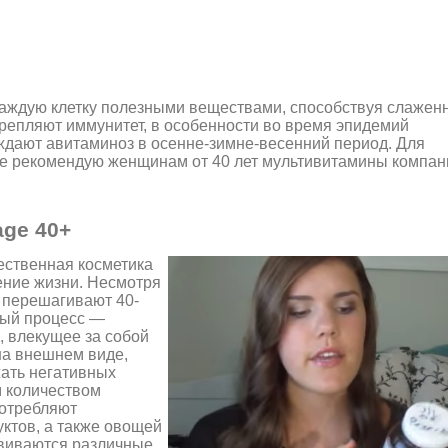
аждую клетку полезными веществами, способствуя слажен
крепляют иммунитет, в особенности во время эпидемий
дают авитаминоз в осенне-зимне-весенний период. Для
ще рекомендую женщинам от 40 лет мультивитамины компан
age 40+
ественная косметика
ение жизни. Несмотря
 перешагивают 40-
чный процесс —
, влекущее за собой
на внешнем виде,
жать негативных
м количеством
потребляют
ктов, а также овощей
звиваются различные