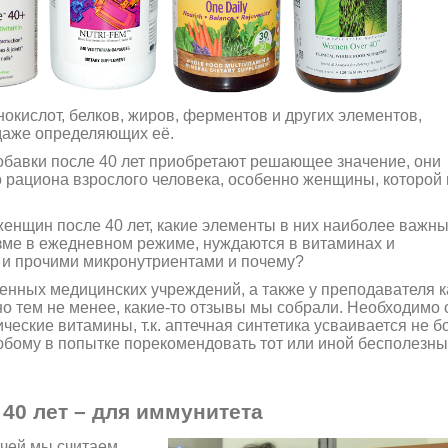
окислот, белков, жиров, ферментов и других элементов,
даже определяющих её.
обавки после 40 лет приобретают решающее значение, они
рациона взрослого человека, особенно женщины, которой 
енщин после 40 лет, какие элементы в них наиболее важн
зме в ежедневном режиме, нуждаются в витаминах и
 и прочими микронутриентами и почему?
венных медицинских учреждений, а также у преподавателя
 но тем не менее, какие-то отзывы мы собрали. Необходимо 
еские витамины, т.к. аптечная синтетика усваивается не б
любому в попытке порекомендовать тот или иной бесполезн
40 лет – для иммунитета
ачей мы считаем