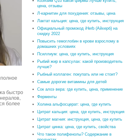
Коэнзим Q10 какой фирмы лучше купить,
цена, отзывы
Л-карнитин для похудения: отзывы, цена
Лактат кальция: цена, где купить, инструкция
Официальный промокод iHerb (Айхерб) на
скидку 2022
Повысить гемоглобин в крови взрослому в
домашних условиях
Псиллиум: цена, где купить, инструкция
Рыбий жир в капсулах: какой производитель
лучше?
Рыбный коллаген: покупать или не стоит?
 полное
Самые дорогие витамины для детей
Сок алоэ вера: где купить, цена, применение
жа быстро
Ферменты
нералов,
ся более
Холина альфосцерат: цена, где купить
Цитрат кальция: цена, где купить, инструкция
Цитрат магния: инструкция, цена, где купить
Цитрат цинка: цена, где купить, свойства
Что такое полифенолы? Содержание в
продуктах