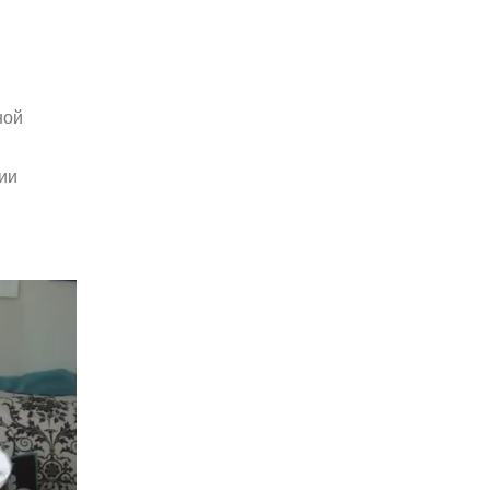
ной
ии