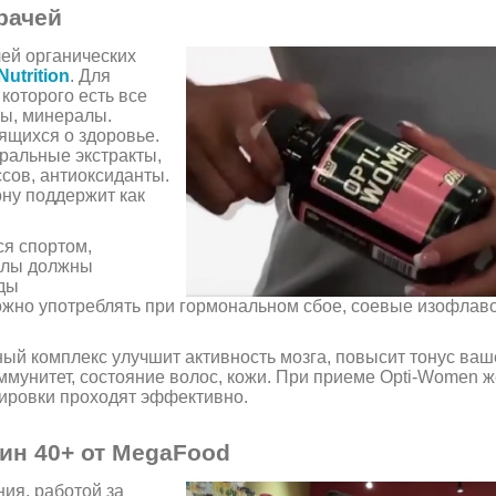
рачей
ей органических
utrition
. Для
 которого есть все
ты, минералы.
ящихся о здоровье.
уральные экстракты,
сов, антиоксиданты.
ну поддержит как
я спортом,
улы должны
оды
ожно употреблять при гормональном сбое, соевые изофлав
й комплекс улучшит активность мозга, повысит тонус ваш
иммунитет, состояние волос, кожи. При приеме Opti-Women
нировки проходят эффективно.
ин 40+ от MegaFood
ия, работой за