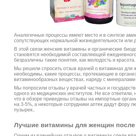
Аналогичные процессы имеют место и в синтезе амин
сопутствующих нормальной жизнедеятельности или 
В этой связи женские витамины и органические биод
становятся необходимой составляющей ежедневного 
безразличны такие понятия, как молодость и красота.
Мы решили спросить отзыв врачей о витаминах для ж
необходимы, какие процессы, протекающие в органи
витаминообразных веществах, наряду с минералами
Мы попросили отзывы у врачей частных и государст
одного из медицинских институтов. Не все ответили,
что в обзоре приведены отзывы на импортные органич
на 3-5%, а некоторые сотрудники аптек дадут фору 
пузырек..
Лучшие витамины для женщин после 
Одним из важнейших отзывов о витаминах среди вр