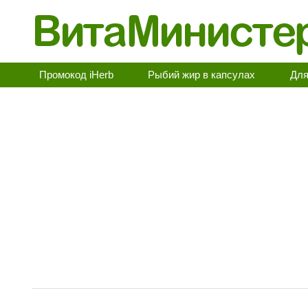
Промокод iHerb
Рыбий жир в капсулах
Для