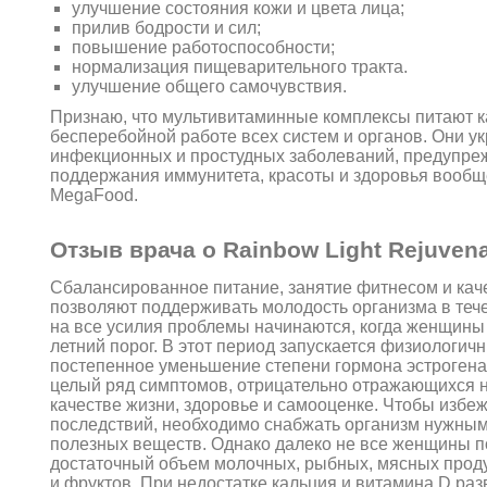
улучшение состояния кожи и цвета лица;
прилив бодрости и сил;
повышение работоспособности;
нормализация пищеварительного тракта.
улучшение общего самочувствия.
Признаю, что мультивитаминные комплексы питают к
бесперебойной работе всех систем и органов. Они у
инфекционных и простудных заболеваний, предупреж
поддержания иммунитета, красоты и здоровья вооб
MegaFood.
Отзыв врача о Rainbow Light Rejuven
Сбалансированное питание, занятие фитнесом и кач
позволяют поддерживать молодость организма в теч
на все усилия проблемы начинаются, когда женщины
летний порог. В этот период запускается физиологи
постепенное уменьшение степени гормона эстрогена
целый ряд симптомов, отрицательно отражающихся 
качестве жизни, здоровье и самооценке. Чтобы избе
последствий, необходимо снабжать организм нужны
полезных веществ. Однако далеко не все женщины 
достаточный объем молочных, рыбных, мясных проду
и фруктов. При недостатке кальция и витамина D ра