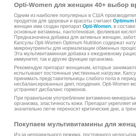
Opti-Women для женщин 40+ выбор в
Одним из наиболее популярных в США производител
продуктов для здоровья и красоты считают
Optimum N
женщин ими создан препарат
Opti-Women
, в составе
основные витамины, пантотеновая, фолиевая кисло
Предназначена добавка для активных женщин, забот
Капсулы Opti-Women Optimum Nutrition содержат нат
микронутриенты для нормализации обменных процес
Эта мультивитаминная добавка к ежедневному рацио
иммунитет, так и другие функции организма.
Рекомендую препарат женщинам, которые занимаютс
испытывают постоянные умственные нагрузки. Капс
принимать представительницы слабого пола в пери
несбалансированных диет, похудения. Opti-Women м
устраняют дисбаланс гормонов.
При правильном употреблении витаминно-минеральны
организма, эластичность кожи. Препарат укрепляет 
значительно легче переносят критические дни, а тре
Покупаем мультивитамины для женщ
Из-за неправильного режима, постоянного недосыпан