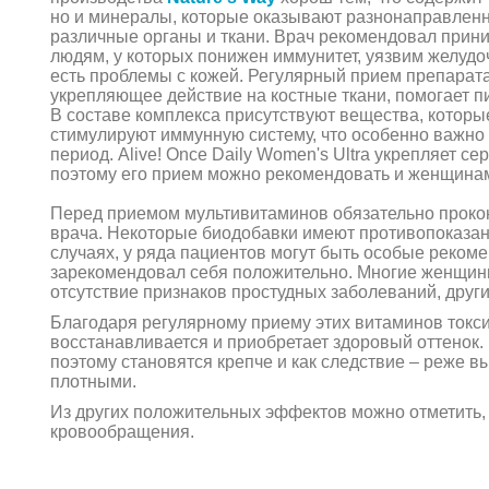
но и минералы, которые оказывают разнонаправленн
различные органы и ткани. Врач рекомендовал прин
людям, у которых понижен иммунитет, уязвим желудо
есть проблемы с кожей. Регулярный прием препарат
укрепляющее действие на костные ткани, помогает пи
В составе комплекса присутствуют вещества, которы
стимулируют иммунную систему, что особенно важно
период. Alive! Once Daily Women's Ultra укрепляет 
поэтому его прием можно рекомендовать и женщинам
Перед приемом мультивитаминов обязательно прокон
врача. Некоторые биодобавки имеют противопоказан
случаях, у ряда пациентов могут быть особые реком
зарекомендовал себя положительно. Многие женщин
отсутствие признаков простудных заболеваний, друг
Благодаря регулярному приему этих витаминов токс
восстанавливается и приобретает здоровый оттенок
поэтому становятся крепче и как следствие – реже в
плотными.
Из других положительных эффектов можно отметить,
кровообращения.