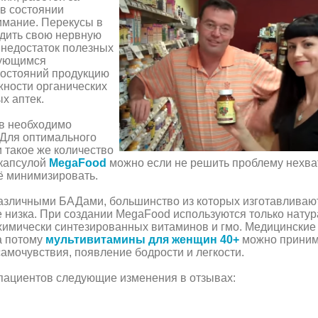
в состоянии
нимание. Перекусы в
адить свою нервную
 недостаток полезных
сующимся
состояний продукцию
жности органических
х аптек.
в необходимо
 Для оптимального
 такое же количество
 капсулой
MegaFood
можно если не решить проблему нехва
ё минимизировать.
 различными БАДами, большинство из которых изготавливаю
е низка. При создании MegaFood используются только нату
т химически синтезированных витаминов и гмо. Медицинские
а потому
мультивитамины для женщин 40+
можно приним
амочувствия, появление бодрости и легкости.
 пациентов следующие изменения в отзывах: