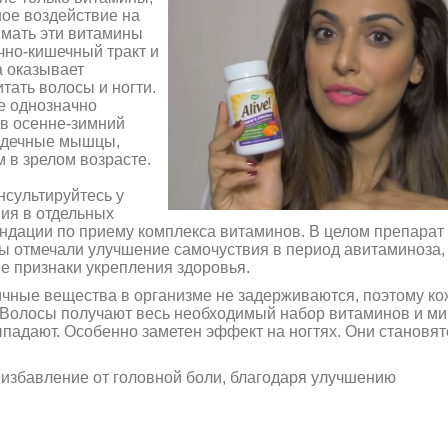
ое воздействие на
имать эти витамины
чно-кишечный тракт и
а оказывает
тать волосы и ногти.
е однозначно
 в осенне-зимний
сердечные мышцы,
 в зрелом возрасте.
сультируйтесь у
ия в отдельных
ендации по приему комплекса витаминов. В целом препарат
ы отмечали улучшение самочуствия в период авитаминоза,
ие признаки укрепления здоровья.
ичные вещества в организме не задерживаются, поэтому ко
. Волосы получают весь необходимый набор витаминов и ми
ыпадают. Особенно заметен эффект на ногтях. Они становят
 избавление от головной боли, благодаря улучшению