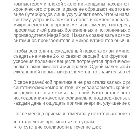
компьютером и плохой экологии женщины находятся 
хронического стресса, и даже не обращают на это в
виде бутербродов лишь усугубляют дело. Чтобы нал
систему, устранить ломкость волос и компенсировать
микроэлементов в организме, я рекомендую интере
профилактикой разных болезненных и пограничных 
производителя MegaFood. Начала сравнивать возмо
витаминов производителя и микронутриентов обычны
Чтобы восполнить ежедневный недостаток витамино
съедать не менее 2-х кг свежих овощей или фруктов.
усвоения полезных веществ потребуется практически
белков, аминокислот и минералов. Одной маленькой
ежедневной нормы микроэлеметов, то значительно е
В свое врачебной практике я не раз сталкивалась с
синтетических компонентов, их усваиваемость крайн
ингредиенты, вытяжки из растений. В их составе не
исследования качества официально подтверждены, 
каждый день и ощущать прилив энергии, улучшение с
После месяца приема я отметила у некоторых своих
стало легче просыпаться по утрам;
отсутствие сонливости в течение дня;