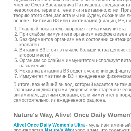
мнение Олега Васильевича Патрушева, специалиста 
неврологии, терапии, генетики и витаминологии. При
теорию этого специалиста мы не будем, обозначим ли
основе - Витамин В3 или никотинамид (ниацин, РР, ни
Главный показатель здоровья - сила иммунитета
При слабом иммунитете организм неэффективен в
Без ферментов организм не в состоянии синтезир
коллаген
Витамин В3 стоит в начале большинства цепочек си
втором месте)
Организм со слабым иммунитетом использует вита
назначению
Нехватка витамина В3 ведет к усилению дефициту 
Иммунитет = витамин В3 + ежедневная физическая
В итоге, важнейший вывод, который касается витами
главными индикаторами здоровья или старения челове
витаминам, другими словами, если иммунитет в поряд
самостоятельно, из ежедневного рациона.
Nature's Way, Alive! Once Daily Women
Alive! Once Daily Women's Ultra
- мультивитаминный
производства
Nature's Way
хорош тем, что содержит 