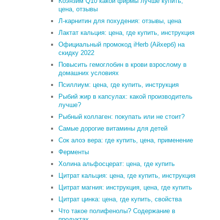
Коэнзим Q10 какой фирмы лучше купить,
цена, отзывы
Л-карнитин для похудения: отзывы, цена
Лактат кальция: цена, где купить, инструкция
Официальный промокод iHerb (Айхерб) на
скидку 2022
Повысить гемоглобин в крови взрослому в
домашних условиях
Псиллиум: цена, где купить, инструкция
Рыбий жир в капсулах: какой производитель
лучше?
Рыбный коллаген: покупать или не стоит?
Самые дорогие витамины для детей
Сок алоэ вера: где купить, цена, применение
Ферменты
Холина альфосцерат: цена, где купить
Цитрат кальция: цена, где купить, инструкция
Цитрат магния: инструкция, цена, где купить
Цитрат цинка: цена, где купить, свойства
Что такое полифенолы? Содержание в
продуктах