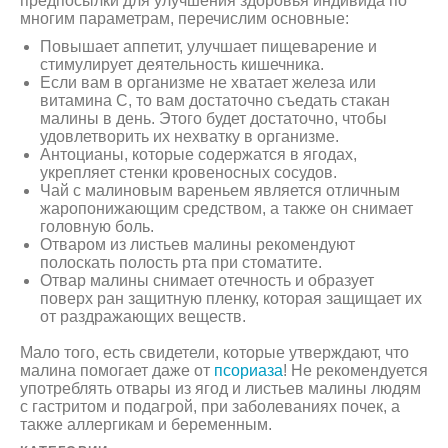
предпосылки для улучшения здоровья индивида по
многим параметрам, перечислим основные:
Повышает аппетит, улучшает пищеварение и
стимулирует деятельность кишечника.
Если вам в организме не хватает железа или
витамина С, то вам достаточно съедать стакан
малины в день. Этого будет достаточно, чтобы
удовлетворить их нехватку в организме.
Антоцианы, которые содержатся в ягодах,
укрепляет стенки кровеносных сосудов.
Чай с малиновым вареньем является отличным
жаропонижающим средством, а также он снимает
головную боль.
Отваром из листьев малины рекомендуют
полоскать полость рта при стоматите.
Отвар малины снимает отечность и образует
поверх ран защитную пленку, которая защищает их
от раздражающих веществ.
Мало того, есть свидетели, которые утверждают, что
малина помогает даже от
псориаза
! Не рекомендуется
употреблять отвары из ягод и листьев малины людям
с гастритом и подагрой, при заболеваниях почек, а
также аллергикам и беременным.