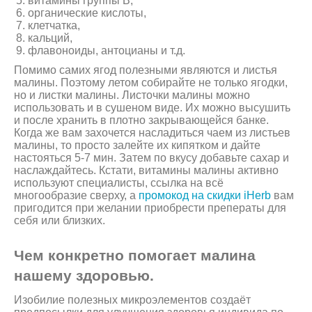
витамины группы B,
органические кислоты,
клетчатка,
кальций,
флавоноиды, антоцианы и т.д.
Помимо самих ягод полезными являются и листья
малины. Поэтому летом собирайте не только ягодки,
но и листки малины. Листочки малины можно
использовать и в сушеном виде. Их можно высушить
и после хранить в плотно закрывающейся банке.
Когда же вам захочется насладиться чаем из листьев
малины, то просто залейте их кипятком и дайте
настояться 5-7 мин. Затем по вкусу добавьте сахар и
наслаждайтесь. Кстати, витамины малины активно
используют специалисты, ссылка на всё
многообразие сверху, а
промокод на скидки iHerb
вам
пригодится при желании приобрести преператы для
себя или близких.
Чем конкретно помогает малина
нашему здоровью.
Изобилие полезных микроэлементов создаёт