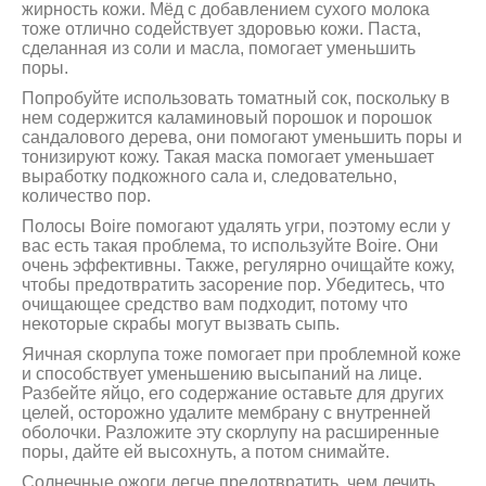
жирность кожи. Мёд с добавлением сухого молока
тоже отлично содействует здоровью кожи. Паста,
сделанная из соли и масла, помогает уменьшить
поры.
Попробуйте использовать томатный сок, поскольку в
нем содержится каламиновый порошок и порошок
сандалового дерева, они помогают уменьшить поры и
тонизируют кожу. Такая маска помогает уменьшает
выработку подкожного сала и, следовательно,
количество пор.
Полосы Boire помогают удалять угри, поэтому если у
вас есть такая проблема, то используйте Boire. Они
очень эффективны. Также, регулярно очищайте кожу,
чтобы предотвратить засорение пор. Убедитесь, что
очищающее средство вам подходит, потому что
некоторые скрабы могут вызвать сыпь.
Яичная скорлупа тоже помогает при проблемной коже
и способствует уменьшению высыпаний на лице.
Разбейте яйцо, его содержание оставьте для других
целей, осторожно удалите мембрану с внутренней
оболочки. Разложите эту скорлупу на расширенные
поры, дайте ей высохнуть, а потом снимайте.
Солнечные ожоги легче предотвратить, чем лечить.