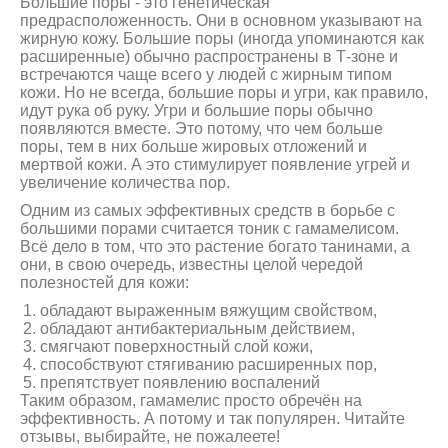
Большие поры - это генетическая
предрасположенность. Они в основном указывают на
жирную кожу. Большие поры (иногда упоминаются как
расширенные) обычно распространены в Т-зоне и
встречаются чаще всего у людей с жирным типом
кожи. Но не всегда, большие поры и угри, как правило,
идут рука об руку. Угри и большие поры обычно
появляются вместе. Это потому, что чем больше
поры, тем в них больше жировых отложений и
мертвой кожи. А это стимулирует появление угрей и
увеличение количества пор.
Одним из самых эффективных средств в борьбе с
большими порами считается тоник с гамамелисом.
Всё дело в том, что это растение богато танинами, а
они, в свою очередь, известны целой чередой
полезностей для кожи:
обладают выраженным вяжущим свойством,
обладают антибактериальным действием,
смягчают поверхностный слой кожи,
способствуют стягиванию расширенных пор,
препятствует появлению воспалений
Таким образом, гамамелис просто обречён на
эффективность. А потому и так популярен. Читайте
отзывы, выбирайте, не пожалеете!