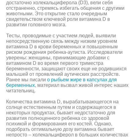
достаточно холекальциферола (D3), вели себя
отстраненно, стремясь избегать общения с другими
животными. Это открытие стало очередным
свидетельством ключевой роли витамина D в
развитии головного мозга.
Тесты, проводимые с участием людей, выявили
непосредственную связь между низким уровнем
витамина D в крови беременных и повышенным
риском рождения ребенка-аутиста. Исследователи
уверены: женщины, принимающие добавки с
витамином D во время первого триместра
беременности, защищают своих еще не родившихся
малышей от проявлений аутических расстройств.
Ранее мы писали
о рыбьем жире в капсулах для
беременных
, материал вызвал живой интерес наших
читательниц.
Количества витамина D, вырабатывающегося на
солнце естественным путем и содержащегося в
некоторых продуктах, бывает недостаточно для
развития полноценного ребенка со здоровой
психикой и формирования его костей. Однако,
подобрать оптимальную дозу витамина бывает
непросто – холекальциферол в больших количествах