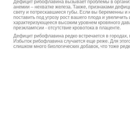
Дефицит рибофлавина вызывает проблемы в организм
анемии – нехватке железа. Также, признаками дефиц
свету и потрескавшиеся губы. Если вы беременны и н
поставить под угрозу рост вашего плода и увеличит
характеризующееся высоким уровнем кровяного дав
преэклампсии - отсутствие кровотока в плаценте.
Дефицит рибофлавина редко встречается в городах,
Избыток рибофлавина случается еще реже. Для этог
слишком много биологических добавок, что тоже редк