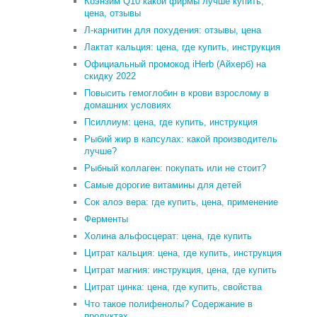
Коэнзим Q10 какой фирмы лучше купить,
цена, отзывы
Л-карнитин для похудения: отзывы, цена
Лактат кальция: цена, где купить, инструкция
Официальный промокод iHerb (Айхерб) на
скидку 2022
Повысить гемоглобин в крови взрослому в
домашних условиях
Псиллиум: цена, где купить, инструкция
Рыбий жир в капсулах: какой производитель
лучше?
Рыбный коллаген: покупать или не стоит?
Самые дорогие витамины для детей
Сок алоэ вера: где купить, цена, применение
Ферменты
Холина альфосцерат: цена, где купить
Цитрат кальция: цена, где купить, инструкция
Цитрат магния: инструкция, цена, где купить
Цитрат цинка: цена, где купить, свойства
Что такое полифенолы? Содержание в
продуктах