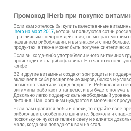
Промокод iHerb при покупке витами
Если вам хотелось бы купить качественные витамин
iherb на март 2017
, которым пользуются сотни росси
с различным спектром действия, но мы рассмотрим п
названием рибофлавин, и вы знакомы с ним больше, 
продуктах, а также может быть получен синтетически.
Если вы когда-либо употребляли много витаминов гру
происходит из-за рибофлавина. Его часто используют
конфет.
B2 и другие витамины создают эритроциты и поддерж
включает в себя расщепление жиров, белков и углев
возможно заметили заряд бодрости. Рибофлавин нео
витамины работают в тандеме, и вы будете получать 
Довольно легко поддерживать необходимый уровень 
питания. Наш организм нуждается в молочных продукт
Если вам нравятся бобы и орехи, то отдайте свое п
рибофлавин, особенно в шпинате, брокколи и спарже.
поскольку он чувствителен к свету и является довол
мало, когда они попадают к вам на стол.