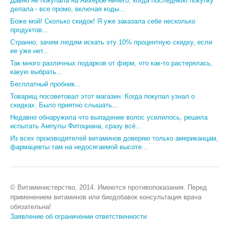
Давно не покупала на Айхербе ничего, когда последнюю покупку
делала - все промо, включая коды...
Боже мой! Сколько скидок! Я уже заказала себе несколько
продуктов...
Странно, зачем людям искать эту 10% процентную скидку, если
ее уже нет...
Так много различных подарков от фирм, что как-то растерялась,
какую выбрать...
Бесплатный пробник...
Товарищ посоветовал этот магазин. Когда покупал узнал о
скидках. Было приятно слышать...
Недавно обнаружила что выпадение волос усилилось, решила
испытать Ампулы Фитоциана, сразу всё...
Из всех производителей витаминов доверяю только американцам,
фармацевты там на недосягаемой высоте...
© Витаминистерство, 2014. Имеются противопоказания. Перед
применением витаминов или биодобавок консультация врача
обязательна!
Заявление об ограничении ответственности