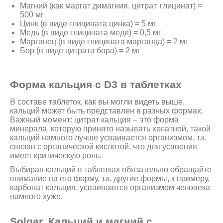
Магний (как маргат димагния, цитрат, глицинат) =
500 мг
Цинк (в виде глицината цинка) = 5 мг
Медь (в виде глицината меди) = 0,5 мг
Марганец (в виде глицината марганца) = 2 мг
Бор (в виде цитрата бора) = 2 мг
Форма кальция с D3 в таблетках
В составе таблеток, как вы могли видеть выше,
кальций может быть представлен в разных формах.
Важный момент: цитрат кальция – это форма
минерала, которую принято называть хелатной, такой
кальций намного лучше усваивается организмом, т.к.
связан с органической кислотой, что для усвоения
имеет критическую роль.
Выбирая кальций в таблетках обязательно обращайте
внимание на его форму, т.к. другие формы, к примеру,
карбонат кальция, усваиваются организмом человека
намного хуже.
Solgar, Кальций и магний с