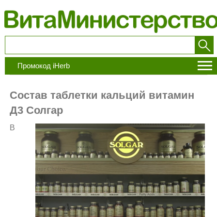
Промокод iHerb
Состав таблетки кальций витамин
Д3 Солгар
В