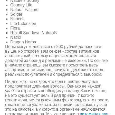
Nature's Bounty
Country Life
Natural Factors
Solgar
Neocell
Life Extension
Flora
Rexall Sundown Naturals
Natrol
Dragon Herbs
Цены могут колебаться от 200 рублей до тысячи и
выше, но откроем вам секрет - состав витаминов
аналогичный, поэтому наценка может являться
доплатой за бренд и рекламные издержки. По ссылке
в начале страницы вы сможете посмотреть весь
ассортимент витаминов, почитать десятки отзывов
реальных покупателей и определиться с выбором.
Ни для кого не секрет, что большинство девушек
предпочитает длинные волосы. Однако не каждой
удаётся отрастить необходимую длину. Как известно,
на это существует целый ряд причин. У кого-то
генетика является ключевым фактором, кто-то просто
отказывается ухаживать за своими волосами, пуская
это на самотёк, а у кого-то в организме наблюдается
нехватка витаминов. Мы уже писали о
витаминах для