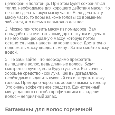
целлофан и полотенце. При этом будет сохраняться
тепло, необходимое для хорошего действия масел. Но
не стоит делать такую маску часто. Если делать эту
маску часто, то поры на коже головы со временем
забьются, что весьма невыгодно для вас.
2. Можно приготовить маску из помидоров. Вам
понадобиться очистить помидор от шкурки и сделать
из него кашицеобразную массу, которую потом
останется лишь нанести на корни волос. Достаточно
подержать маску двадцать минут. Затем смойте маску
водой.
3. Не забывайте, что необходимо прекратить
выпадение волос, ведь длинные волосы будут
смотреться лучше, если будут густыми. Есть очень
хорошее средство - сок лука. Как вы догадались,
необходимо выдавить луковый сок и втереть в кожу
головы. Примерно через час хорошо вымыть голову.
Это очень эффективное средство. Единственный
минус данного способа профилактики выпадения
волос – неприятный запах.
Витамины для волос горчичной