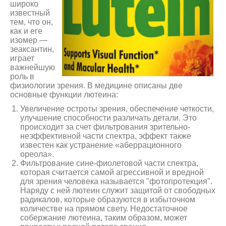
широко
известный
тем, что он,
как и еге
изомер —
зеаксантин,
играет
важнейшую
роль в
физиологии зрения. В медицине описаны две
основные функции лютеина:
Увеличение остроты зрения, обеспечение четкости,
улучшение способности различать детали. Это
происходит за счет фильтрования зрительно-
неэффективной части спектра, эффект также
известен как устранение «аберрационного
ореола».
Фильтрование сине-фиолетовой части спектра,
которая считается самой агрессивной и вредной
для зрения человека называется "фотопротекция".
Наряду с ней лютеин служит защитой от свободных
радикалов, которые образуются в избыточном
количестве на прямом свету. Недостаточное
собержание лютеина, таким образом, может