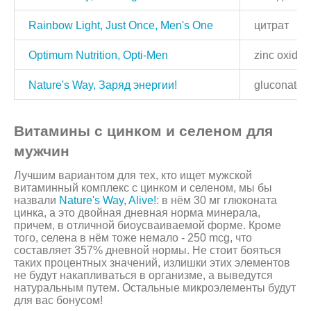
Rainbow Light, Just Once, Men's One
цитрат
Optimum Nutrition, Opti-Men
zinc oxide
Nature's Way, Заряд энергии!
gluconate
Витамины с цинком и селеном для
мужчин
Лучшим вариантом для тех, кто ищет мужской
витаминный комплекс с цинком и селеном, мы бы
назвали
Nature's Way, Alive!
: в нём 30 мг глюконата
цинка, а это двойная дневная норма минерала,
причем, в отличной биоусваиваемой форме. Кроме
того, селена в нём тоже немало - 250 mcg, что
составляет 357% дневной нормы. Не стоит бояться
таких процентных значений, излишки этих элементов
не будут накапливаться в организме, а выведутся
натуральным путем. Остальные микроэлементы будут
для вас бонусом!