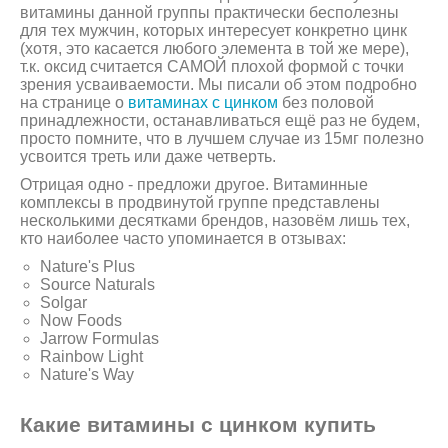
витамины данной группы практически бесполезны
для тех мужчин, которых интересует конкретно цинк
(хотя, это касается любого элемента в той же мере),
т.к. оксид считается САМОЙ плохой формой с точки
зрения усваиваемости. Мы писали об этом подробно
на странице о
витаминах с цинком
без половой
принадлежности, останавливаться ещё раз не будем,
просто помните, что в лучшем случае из 15мг полезно
усвоится треть или даже четверть.
Отрицая одно - предложи другое. Витаминные
комплексы в продвинутой группе представлены
несколькими десятками брендов, назовём лишь тех,
кто наиболее часто упоминается в отзывах:
Nature's Plus
Source Naturals
Solgar
Now Foods
Jarrow Formulas
Rainbow Light
Nature's Way
Какие витамины с цинком купить