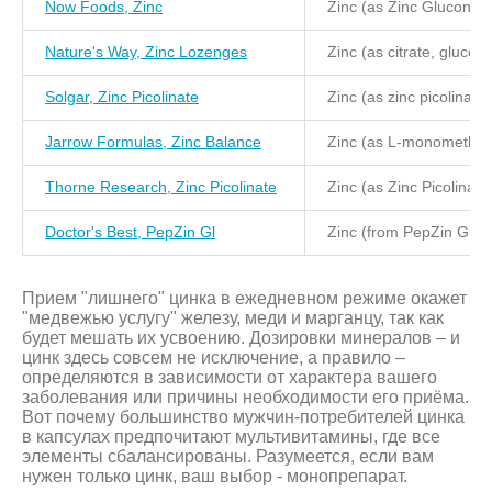
Now Foods, Zinc
Zinc (as Zinc Gluconate
Nature's Way, Zinc Lozenges
Zinc (as citrate, glucon
Solgar, Zinc Picolinate
Zinc (as zinc picolinate)
Jarrow Formulas, Zinc Balance
Zinc (as L-monomethio
Thorne Research, Zinc Picolinate
Zinc (as Zinc Picolinate
Doctor's Best, PepZin Gl
Zinc (from PepZin Gl)
Прием "лишнего" цинка в ежедневном режиме окажет
"медвежью услугу" железу, меди и марганцу, так как
будет мешать их усвоению. Дозировки минералов – и
цинк здесь совсем не исключение, а правило –
определяются в зависимости от характера вашего
заболевания или причины необходимости его приёма.
Вот почему большинство мужчин-потребителей цинка
в капсулах предпочитают мультивитамины, где все
элементы сбалансированы. Разумеется, если вам
нужен только цинк, ваш выбор - монопрепарат.