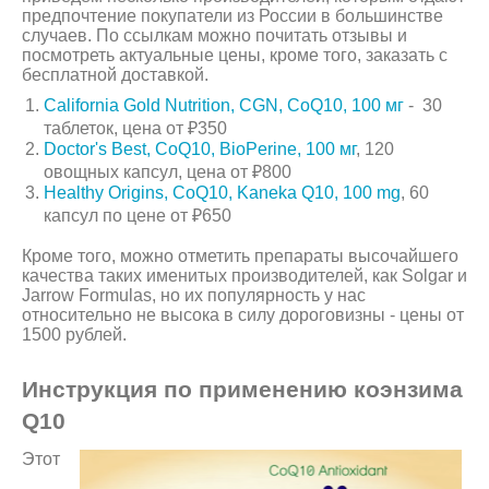
предпочтение покупатели из России в большинстве
случаев. По ссылкам можно почитать отзывы и
посмотреть актуальные цены, кроме того, заказать с
бесплатной доставкой.
California Gold Nutrition, CGN, CoQ10, 100 мг
- 30
таблеток, цена от ₽350
Doctor's Best, CoQ10, BioPerine, 100 мг
, 120
овощных капсул, цена от ₽800
Healthy Origins, CoQ10, Kaneka Q10, 100 mg
, 60
капсул по цене от ₽650
Кроме того, можно отметить препараты высочайшего
качества таких именитых производителей, как Solgar и
Jarrow Formulas, но их популярность у нас
относительно не высока в силу дороговизны - цены от
1500 рублей.
Инструкция по применению коэнзима
Q10
Этот