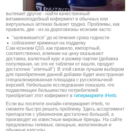
вытекает другое - найти качественный
витаминоподобный кофермент в обычных или
виртуальных аптеках бывает трудно. Проблемы, как
правило, две - из-за дороговизны коэнзим часто:
"залеживается" до истечения срока годности
соблазняет криминал на подделку
Сам коэнзим Q10, как правило, импортный,
соответственно, влияние на цену оказывают
доставка, валютный курс и размер партии (добавка
популярная, но это не таблетки от кашля, продукт
достаточно "элитный") В этой связи лучшим выбором
для приобретения данной добавки будет иностранная
специализированная площадка с русскоязычной
версией. Небольшое исследование показало, что
подавляющее большинство потребителей
приобретает этот кофермент в
гипермаркете iHerb
.
Если вы посетите онлайн-гипермаркет iHerb, то
сможете быстро решить проблему. Здесь ассортимент
препаратов с убихиноном достаточно большой, а
производят их известные мировые бренды. На сайте
предложены гелевые, овощные, желатиновые и
обычные капсулы.