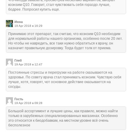
что-нибудь заказать, просмотрев несколько вариантов, выбрал
коэнзим Q10. Говорит, стал чувствовать себя гораздо лучше,
бодрее. Попросил купить еще.
Инна
19 Apr 2018 в 16:29
Принимаю этот препарат, так считаю, что коэнзим Q10 необходим
для нормальной работы нашего организма, особенно после 20 лет.
Но чтобы не навредить, все таки нужно обратиться к врачу, он
назначит правильную дозировку. Тогда будет толк от приема.
Глеб
19 Apr 2018 в 12:47
Постоянные стрессы и перегрузки на работе сказываются на
здоровье. По совету врача стал принимать коэнзим. Чувствую себя
лучше, хотя, говорят, чот основное действие оказывается на
сосуды.
Гость
19 Apr 2018 в 09:28
Большой ассортимент и лучшие цены, как правило, можно найти
только в зарубежных специализированных магазинах. Особенно
это относится к биодобавкам, на местном уровне всё очень
бесполезное