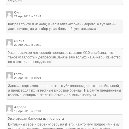
скидкой?
Оля
21 Apr 2018 в 02:41
Как раз то что я искала) у нас в аптеках очень дорого, а тут очень
даже ничего, да и выбор у вас большой. уже заказала.
Лилия
20 Apr 2018 в 22:40
Уже несколько лет весной пропиваю коэнзим Q10 и забыла, что
такое усталость и депрессия.Заказываю только на Айхерб, качество
на высоте и нет подделок!
Гость
20 Apr 2018 в 10:24
Здесь ассортимент препаратов с убихиноном достаточно большой,
а производят их известные мировые бренды. На сайте предложены
гелевые, овощные, желатиновые и обычные капсулы.
Аврора
19 Apr 2018 в 22:31
Уже вторая баночка для супруга
Витамины себе и ребенку беру на iHerb. Как-то муж попросил и ему