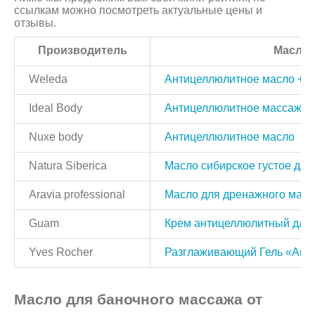
ссылкам можно посмотреть актуальные цены и
отзывы.
Производитель
Масло 
Weleda
Антицеллюлитное масло + п
Ideal Body
Антицеллюлитное массажно
Nuxe body
Антицеллюлитное масло
Natura Siberica
Масло сибирское густое для 
Aravia professional
Масло для дренажного мас
Guam
Крем антицеллюлитный для
Yves Rocher
Разглаживающий Гель «Ант
Масло для баночного массажа от