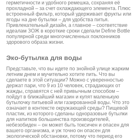
герметичности и удобного ремешка, сохраняя её
прохладной – за счет охлаждающего элемента. Плюс
встроенный фильтр, который удерживает фрукты или
ягоды на дне бутылки – для удобства питья.
Привлекательный дизайн, а главное – соответствие
идеалам ЗОЖ в короткие сроки сделали Define Bottle
популярной среди многочисленных поклонников
здорового образа жизни.
Эко-бутылка для воды
Представьте, что вы идете по знойной улице жарким
летним днем и мучительно хотите пить. Что вы
сделаете в этой ситуации? Можно с уверенностью
держат пари, что 9 из 10 человек, страдающих от
жажды, справятся с ней привычным способом –
пойдут в ближайший магазин и купят маленькую
бутылочку питьевой или газированной воды. Что это
означает в контексте окружающей среды? Пищевой
пластик, из которого сделаны одноразовые бутылки
для напитков большинства производителей,
небезобиден – он может быть токсичен и опасен для
вашего организма, и уж точно он опасен для
экологической обстановки, потому что период его