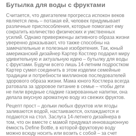
Бутылка для воды с фруктами
Считается, что двигателем прогресса испокон веков
является лень – потакая ей, человек придумывает
различные приспособления, которые помогают ему
сократить количество физических и умственных
усилий. Однако приверженцы активного образа жизни
уверенно доказывают, что также способны на
замечательные и полезные изобретения. Так, юный
американский дизайнер Картер Костлер подарил миру
удивительную и актуальную идею – бутылку для воды
с фруктами. Будучи всего лишь 14-летним подростком
Картер сумел соединить в этом изделии семейные
традиции и потребности миллионов последователей
здорового образа жизни. Мама юного Костлера всегда
ратовала за здоровое питание в семье – чтобы дети
не пили вредные сладкие газированные напитки, она
делала вкусную ароматную воду из свежих фруктов.
Рецепт прост – дольки любых фруктов или ягоды
заливаются водой, настаиваются, охлаждаются и
подаются на стол. Заслуга 14-летнего дизайнера в
том, что он вместе с мамой придумал инновационную
ёмкость Define Bottle, в которой фруктовую воду
можно всюду носить или возить с собой – за счет