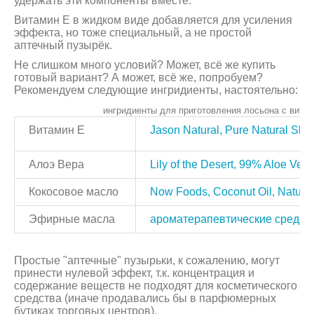
удержать эти компоненты вместе.
Витамин Е в жидком виде добавляется для усиления
эффекта, но тоже специальный, а не простой
аптечный пузырёк.
Не слишком много условий? Может, всё же купить
готовый вариант? А может, всё же, попробуем?
Рекомендуем следующие ингридиенты, настоятельно:
ингридиенты для приготовления лосьона с витам
Витамин Е
Jason Natural, Pure Natural Ski
Алоэ Вера
Lily of the Desert, 99% Aloe Vera
Кокосовое масло
Now Foods, Coconut Oil, Natural
Эфирные масла
ароматерапевтические средств
Простые "аптечные" пузырьки, к сожалению, могут
принести нулевой эффект, т.к. концентрация и
содержание веществ не подходят для косметического
средства (иначе продавались бы в парфюмерных
бутиках торговых центров).