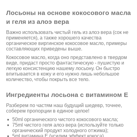
Лосьоны на основе кокосового масла
и геля из алоэ вера
Важно использовать чистый гель из алоэ вера (сок не
применяется), а также хорошего качества
органическое виргинское кокосовое масло, примеры
составляющих приведены выше.
Кокосовое масло, когда оно представлено в твердом
виде, придаст просто фантастическую - пушистую и
легкую консистенцию нашему лосьону. Он быстро
впитывается в кожу и его нужно лишь небольшое
количество, чтобы покрыть все тело.
Ингредиенты лосьона с витамином Е
Разберем по частям наш будущий шедевр, точнее,
соберем пропорции в единое целое!
50ml органического чистого кокосового масла;
75ml чистого геля алоэ вера (используйте только
органический продукт холодного отжима);
5ml витамина Е (усилим эффект кокоса)