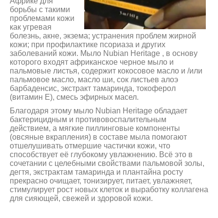
Африке для
борьбы с такими
проблемами кожи
как угревая
болезнь, акне, экзема; устранения проблем жирной
кожи; при профилактике псориаза и других
заболеваний кожи. Мыло Nubian Heritage , в основу
которого входят африканское черное мыло и
пальмовые листья, содержит кокосовое масло и /или
пальмовое масло, масло ши, сок листьев алоэ
барбаденсис, экстракт тамаринда, токоферол
(витамин Е), смесь эфирных масел.
Благодаря этому мыло Nubian Heritage обладает
бактерицидным и противовоспалительным
действием, а мягкие пиллинговые компоненты
(овсяные вкрапления) в составе мыла помогают
отшелушивать отмершие частички кожи, что
способствует её глубокому увлажнению. Всё это в
сочетании с целебными свойствами пальмовой золы,
дегтя, экстрактам тамаринда и плантайна росту
прекрасно очищает, тонизирует, питает, увлажняет,
стимулирует рост новых клеток и выработку коллагена
для сияющей, свежей и здоровой кожи.