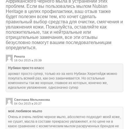
Африканского черного мыла в устранении этих
проблем. Если вы пользовались мылом Nubian
Heritage в целях профилактики, ваш отзыв также
будет полезен всем тем, кто хочет сделать
правильный выбор средства для очистки, смягчения и
увлажнения кожи. Пожалуйста, оставляйте как
положительные, так и нейтральные или
отрицательные замечания, все эти отзывы
безусловно помогут вашим последовательницам
определиться.
Рената
16 Oct 2015 в 20:39
Нубиан просто класс
аромат просто супер, только из-за него Нубиан Херитейдж можно
покупать всякий раз, как оно заканчивается. Но остальные
компоненты так же хороши, главное из которых, конечно же,
идеальное увлажнение. однозначно супер
Светлана Мельникова
04 Oct 2015 в 20:27
моё любимое мыло
Очень и очень люблю черное мыло, абсолютно подходит моей коже,
не сушит, масла в составе прекрасно увлажняют, и по цене ни в
какое сравнение с косметическим мылом раскрученных брендов не