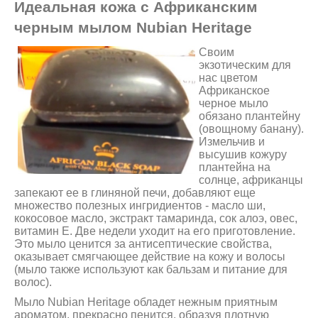
Идеальная кожа с Африканским
черным мылом Nubian Heritage
Своим
экзотическим для
нас цветом
Африканское
черное мыло
обязано плантейну
(овощному банану).
Измельчив и
высушив кожуру
плантейна на
солнце, африканцы
запекают ее в глиняной печи, добавляют еще
множество полезных ингридиентов - масло ши,
кокосовое масло, экстракт тамаринда, сок алоэ, овес,
витамин Е. Две недели уходит на его приготовление.
Это мыло ценится за антисептические свойства,
оказывает смягчающее действие на кожу и волосы
(мыло также используют как бальзам и питание для
волос).
Мыло Nubian Heritage обладет нежным приятным
ароматом, прекрасно пенится, образуя плотную