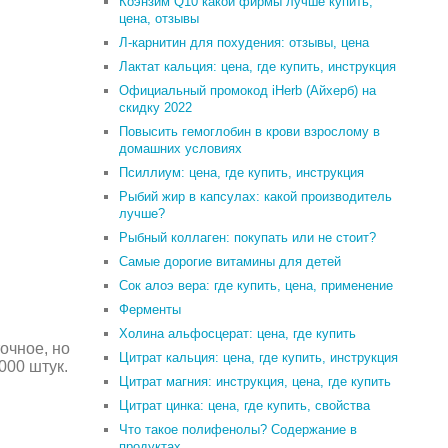
Коэнзим Q10 какой фирмы лучше купить,
цена, отзывы
Л-карнитин для похудения: отзывы, цена
Лактат кальция: цена, где купить, инструкция
Официальный промокод iHerb (Айхерб) на
скидку 2022
Повысить гемоглобин в крови взрослому в
домашних условиях
Псиллиум: цена, где купить, инструкция
Рыбий жир в капсулах: какой производитель
лучше?
Рыбный коллаген: покупать или не стоит?
Самые дорогие витамины для детей
Сок алоэ вера: где купить, цена, применение
Ферменты
Холина альфосцерат: цена, где купить
очное, но
Цитрат кальция: цена, где купить, инструкция
000 штук.
Цитрат магния: инструкция, цена, где купить
Цитрат цинка: цена, где купить, свойства
Что такое полифенолы? Содержание в
продуктах