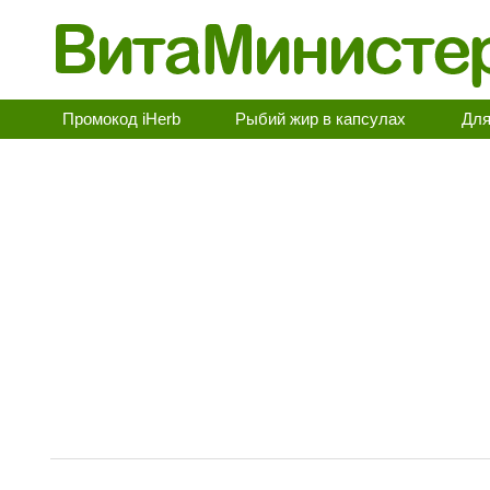
Промокод iHerb
Рыбий жир в капсулах
Для