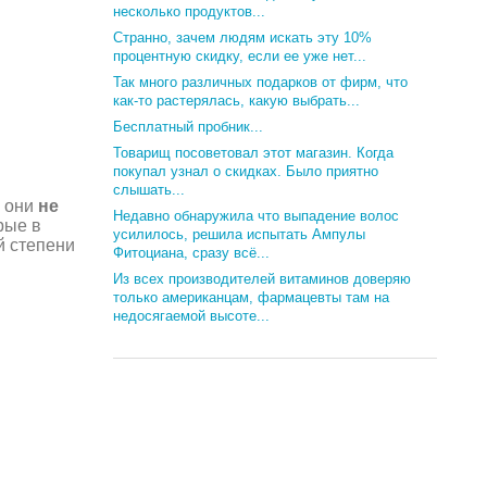
несколько продуктов...
Странно, зачем людям искать эту 10%
процентную скидку, если ее уже нет...
Так много различных подарков от фирм, что
как-то растерялась, какую выбрать...
Бесплатный пробник...
Товарищ посоветовал этот магазин. Когда
покупал узнал о скидках. Было приятно
слышать...
я они
не
Недавно обнаружила что выпадение волос
рые в
усилилось, решила испытать Ампулы
й степени
Фитоциана, сразу всё...
Из всех производителей витаминов доверяю
только американцам, фармацевты там на
недосягаемой высоте...