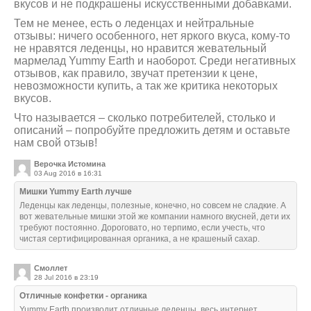
вкусов и не подкрашены искусственными добавками.
Тем не менее, есть о леденцах и нейтральные
отзывы: ничего особенного, нет яркого вкуса, кому-то
не нравятся леденцы, но нравится жевательный
мармелад Yummy Earth и наоборот. Среди негативных
отзывов, как правило, звучат претензии к цене,
невозможности купить, а так же критика некоторых
вкусов.
Что называется – сколько потребителей, столько и
описаний – попробуйте предложить детям и оставьте
нам свой отзыв!
Верочка Истомина
03 Aug 2016 в 16:31
Мишки Yummy Earth лучше
Леденцы как леденцы, полезные, конечно, но совсем не сладкие. А
вот жевательные мишки этой же компании намного вкусней, дети их
требуют постоянно. Дороговато, но терпимо, если учесть, что
чистая сертифицированная органика, а не крашеный сахар.
Смоллет
28 Jul 2016 в 23:19
Отличные конфетки - органика
Yummy Earth производит отличные леденцы, весь интернет