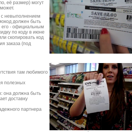
о, её размер) могут
может.
зи с невыполнением
мокод должен быть
й его - официальным
идку по коду в июне
или скопировать код
я заказа (под
сутствия там любимого
ия полезных
: она должна быть
лает доставку
надежного партнера