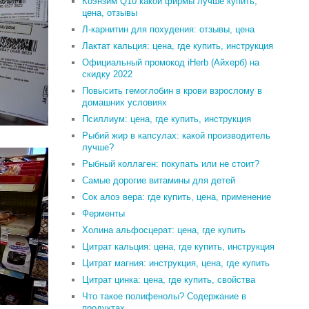
Коэнзим Q10 какой фирмы лучше купить,
цена, отзывы
Л-карнитин для похудения: отзывы, цена
Лактат кальция: цена, где купить, инструкция
Официальный промокод iHerb (Айхерб) на
скидку 2022
Повысить гемоглобин в крови взрослому в
домашних условиях
Псиллиум: цена, где купить, инструкция
Рыбий жир в капсулах: какой производитель
лучше?
Рыбный коллаген: покупать или не стоит?
Самые дорогие витамины для детей
Сок алоэ вера: где купить, цена, применение
Ферменты
Холина альфосцерат: цена, где купить
Цитрат кальция: цена, где купить, инструкция
Цитрат магния: инструкция, цена, где купить
Цитрат цинка: цена, где купить, свойства
Что такое полифенолы? Содержание в
продуктах