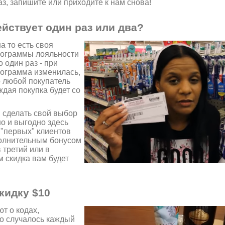
з, запишите или приходите к нам снова!
йствует один раз или два?
а то есть своя
программы лояльности
 один раз - при
рограмма изменилась,
b любой покупатель
ждая покупка будет со
 сделать свой выбор
но и выгодно здесь
 "первых" клиентов
полнительным бонусом
в третий или в
м скидка вам будет
кидку $10
т о кодах,
то случалось каждый