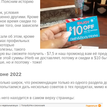
е. Поясним историю
к, условия
ршенно другими. Кроме
ное время скидки по
ме того, они зависели
али об этом, кроме
румах профильных
 которые
олезны, такого
рую вы сможете получить - $7,5 и наш промокод вам её пред
е этой суммы iHerb не доставляет, потому и скидки в $10 бы
ше, но и поэтому - тоже!
юне 2022
олько широк, что рекомендации только из одного раздела 
 попытаемся дать несколько советов о тех продуктах, мимо 
 него находится в самом верху страницы: