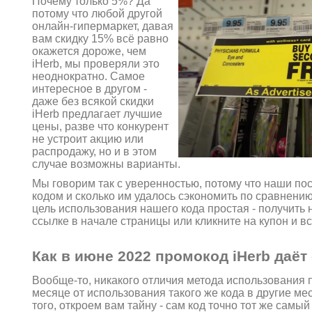
Почему только 5%? Да
потому что любой другой
онлайн-гипермаркет, давая
вам скидку 15% всё равно
окажется дороже, чем
iHerb, мы проверяли это
неоднократно. Самое
интересное в другом -
даже без всякой скидки
iHerb предлагает лучшие
цены, разве что конкурент
не устроит акцию или
распродажу, но и в этом
случае возможны варианты.
Мы говорим так с уверенностью, потому что наши по
кодом и сколько им удалось сэкономить по сравнени
цель использования нашего кода простая - получить 
ссылке в начале страницы или кликните на купон и вс
Как в июне 2022 промокод iHerb даёт
Вообще-то, никакого отличия метода использования 
месяце от использования такого же кода в другие ме
того, откроем вам тайну - сам код точно тот же самый