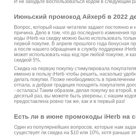
И не забудьте воспользоваться кодом в следующий ра
Июньский промокод Айхерб в 2022 де
Вопрос, который наши читатели задают постоянно и н
причина. Дело в том, что до последнего изменения 
коды iHerb на скидку можно было использовать только
первой покупке. В апреле прошлого года бонусная п
а после нашего обращения в службу поддержки iHer
может использовать наш код при любой покупке, и ка
скидкой 5%.
Скидка на первую покупку стимулировала покупателя
именно в пользу iHerb чтобы решить, насколько удоб
делать покупки. Позже необходимость в привлечении
отпала, а добрая традиция поощрять покупателя до
- осталась! Таким образом, делая покупку во второй, 
десятый раз, вы можете быть уверены, с нашим кодо
предоставлена ровно так же, как и в первый раз!
Есть ли в июне промокоды iHerb на с
Один из популярнейших вопросов, которые нам задаю
существует ли скидка на $10 или 10%, хотя раньше э