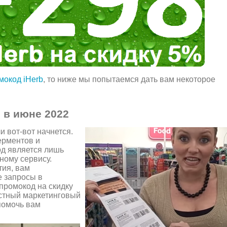
мокод iHerb
, то ниже мы попытаемся дать вам некоторое
 в июне 2022
и вот-вот начнется.
ерментов и
од является лишь
ному сервису.
тия, вам
е запросы в
 промокод на скидку
естный маркетинговый
 помочь вам