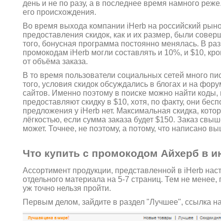
день и не по разу, а в последнее время намного реж
его происхождения.
Во время выхода компании iHerb на российский рыно
предоставления скидок, как и их размер, были сове
того, бонусная программа постоянно менялась. В раз
промокодам iHerb могли составлять и 10%, и $10, кро
от объёма заказа.
В то время пользователи социальных сетей много пис
того, условия скидок обсуждались в блогах и на фо
сайтов. Именно поэтому в поиске можно найти коды,
предоставляют скидку в $10, хотя, по факту, они бесп
предложения у iHerb нет. Максимальная скидка, кото
лёгкостью, если сумма заказа будет $150. Заказ свыш
может. Точнее, не поэтому, а потому, что написано вы
Что купить с промокодом Айхерб в и
Ассортимент продукции, представленной в iHerb наст
отдельного материала на 5-7 страниц. Тем не менее,
уж точно нельзя пройти.
Первым делом, зайдите в раздел "Лучшее", ссылка на