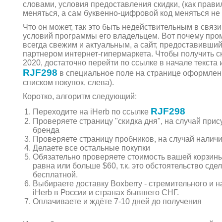
словами, условия предоставления скидки, (как правил
меняться, а сам буквенно-цифровой код меняться не 
Что он может, так это быть недействительным в свя
условий программы его владельцем. Вот почему про
всегда свежим и актуальным, а сайт, предоставивши
партнером интернет-гипермаркета. Чтобы получить ск
2020, достаточно перейти по ссылке в начале текста 
RJF298
в специальное поле на странице оформлени
списком покупок, слева).
Коротко, алгоритм следующий:
RJF298
Переходите на iHerb по ссылке
Проверяете страницу "скидка дня", на случай при
бренда
Проверяете страницу пробников, на случай налич
Делаете все остальные покупки
Обязательно проверяете стоимость вашей корзины
равна или больше $60, т.к. это обстоятельство сде
бесплатной.
Выбираете доставку Boxberry - стремительного и 
iHerb в России и странах бывшего СНГ.
Оплачиваете и ждёте 7-10 дней до получения