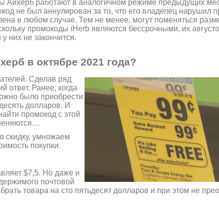
оды Айхерб работают в аналогичном режиме предыдущих мес
мокод не был аннулирован за то, что его владелец нарушил 
лена в любом случае. Тем не менее, могут поменяться разме
скольку промокоды iHerb являются бессрочными, их август
 у них не закончится.
херб в октябре 2021 года?
ателей. Сделав ряд
й ответ. Ранее, когда
можно было приобрести
 десять долларов. И
найти промокод с этой
 меняются…
ю скидку, умножаем
оимость покупки.
вляет $7,5. Но даже и
одержимого почтовой
брать товара на сто пятьдесят долларов и при этом не пре