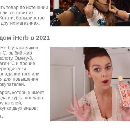
ть товар по истечении
 ли заставит их
 Кстати, большинство
 других магазинах.
ом iHerb в 2021
Herb у заказчиков,
н С, рыбий жир
слоту, Омегу-3,
аген C и прочие
ериодически
попадании того или
тся для повышения
окупателей.
аров, которые имеет
да и курса доллара.
купателей,
упки двух видов:
в.