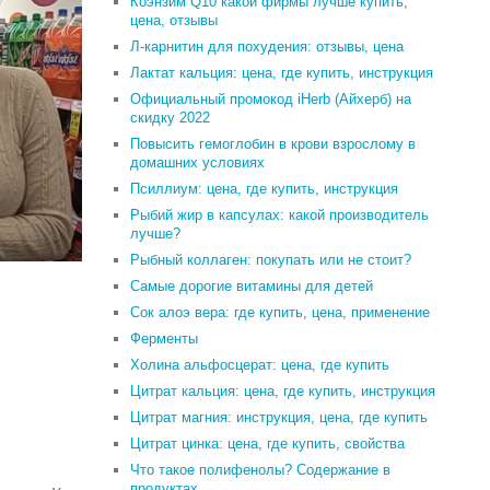
Коэнзим Q10 какой фирмы лучше купить,
цена, отзывы
Л-карнитин для похудения: отзывы, цена
Лактат кальция: цена, где купить, инструкция
Официальный промокод iHerb (Айхерб) на
скидку 2022
Повысить гемоглобин в крови взрослому в
домашних условиях
Псиллиум: цена, где купить, инструкция
Рыбий жир в капсулах: какой производитель
лучше?
Рыбный коллаген: покупать или не стоит?
Самые дорогие витамины для детей
Сок алоэ вера: где купить, цена, применение
Ферменты
Холина альфосцерат: цена, где купить
Цитрат кальция: цена, где купить, инструкция
Цитрат магния: инструкция, цена, где купить
Цитрат цинка: цена, где купить, свойства
Что такое полифенолы? Содержание в
продуктах