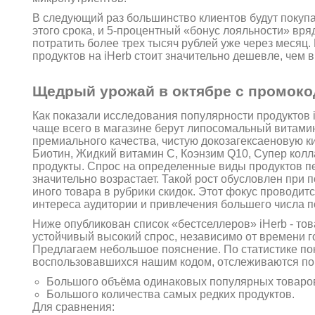
В следующий раз большинство клиентов будут покупа
этого срока, и 5-процентный «бонус лояльности» вряд
потратить более трех тысяч рублей уже через месяц.
продуктов на iHerb стоит значительно дешевле, чем в
Щедрый урожай в октябре с промокод
Как показали исследования популярности продуктов i
чаще всего в магазине берут липосомальный витами
премиального качества, чистую докозагексаеновую ки
Биотин, Жидкий витамин C, Коэнзим Q10, Супер колл
продукты. Спрос на определенные виды продуктов п
значительно возрастает. Такой рост обусловлен при 
иного товара в рубрики скидок. Этот фокус проводи
интереса аудитории и привлечения большего числа п
Ниже опубликован список «бестселлеров» iHerb - тов
устойчивый высокий спрос, независимо от времени го
Предлагаем небольшое пояснение. По статистике по
воспользовавшихся нашим кодом, отслеживаются пок
Большого объёма одинаковых популярных товаро
Большого количества самых редких продуктов.
Для сравнения: