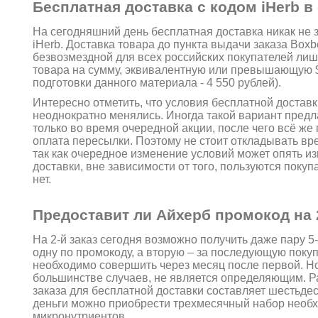
Бесплатная доставка с кодом iHerb в
На сегодняшний день бесплатная доставка никак не 
iHerb. Доставка товара до пункта выдачи заказа Boxb
безвозмездной для всех российских покупателей ли
товара на сумму, эквивалентную или превышающую 
подготовки данного материала - 4 550 рублей).
Интересно отметить, что условия бесплатной доставк
неоднократно менялись. Иногда такой вариант предл
только во время очередной акции, после чего всё ж
оплата пересылки. Поэтому не стоит откладывать вре
так как очередное изменение условий может опять и
доставки, вне зависимости от того, пользуются поку
нет.
Предоставит ли Айхерб промокод на 2
На 2-й заказ сегодня возможно получить даже пару 5
одну по промокоду, а вторую – за последующую покуп
необходимо совершить через месяц после первой. Н
большинстве случаев, не является определяющим. 
заказа для бесплатной доставки составляет шестьдес
деньги можно приобрести трехмесячный набор необ
микронутриентов.