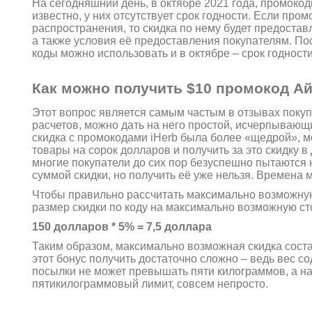
На сегодняшний день, в октябре 2021 года, промок
известно, у них отсутствует срок годности. Если про
распространения, то скидка по нему будет предостав
а также условия её предоставления покупателям. По
коды можно использовать и в октябре – срок годности
Как можно получить $10 промокод Ай
Этот вопрос является самым частым в отзывах покуп
расчетов, можно дать на него простой, исчерпывающи
скидка с промокодами iHerb была более «щедрой», 
товары на сорок долларов и получить за это скидку в
многие покупатели до сих пор безуспешно пытаются 
суммой скидки, но получить её уже нельзя. Времена
Чтобы правильно рассчитать максимально возможну
размер скидки по коду на максимально возможную ст
150 долларов * 5% = 7,5 доллара
Таким образом, максимально возможная скидка соста
этот бонус получить достаточно сложно – ведь вес с
посылки не может превышать пяти килограммов, а на
пятикилограммовый лимит, совсем непросто.