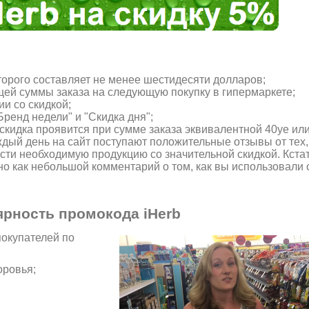
торого составляет не менее шестидесяти долларов;
бщей суммы заказа на следующую покупку в гипермаркете;
и со скидкой;
ренд недели" и "Скидка дня";
скидка проявится при сумме заказа эквивалентной 40уе или
дый день на сайт поступают положительные отзывы от тех,
сти необходимую продукцию со значительной скидкой. Кстат
но как небольшой комментарий о том, как вы использовали
ярность промокода iHerb
покупателей по
оровья;