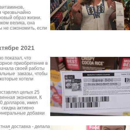
витаминов,
я чрезвычайно
ровый образ жизни.
ком велика, она
 не сэкономить, если
ктябре 2021
о показал, что
торное приобретение в
 начала своей работы
альные заказы, чтобы
 которые хотели
оставлял целых 25
венная экономия. К
0 долларов, имел
 скидка активно
минеральные добавки
тная доставка - делала