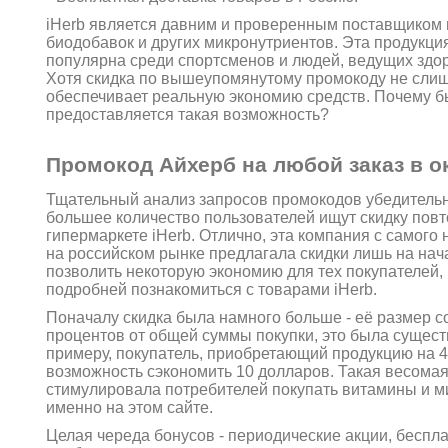
iHerb является давним и проверенным поставщиком 
биодобавок и других микронутриентов. Эта продукци
популярна среди спортсменов и людей, ведущих здо
Хотя скидка по вышеупомянутому промокоду не слиш
обеспечивает реальную экономию средств. Почему бы
предоставляется такая возможность?
Промокод Айхерб на любой заказ в о
Тщательный анализ запросов промокодов убедительн
большее количество пользователей ищут скидку пов
гипермаркете iHerb. Отлично, эта компания с самого
на российском рынке предлагала скидки лишь на нач
позволить некоторую экономию для тех покупателей,
подробней познакомиться с товарами iHerb.
Поначалу скидка была намного больше - её размер с
процентов от общей суммы покупки, это была сущест
примеру, покупатель, приобретающий продукцию на 4
возможность сэкономить 10 долларов. Такая весомая
стимулировала потребителей покупать витамины и 
именно на этом сайте.
Целая череда бонусов - периодические акции, беспла