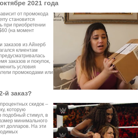
 октябре 2021 года
зависит от промокода
erry становится
шь при приобретении
$60 (на момент
и заказов из Айхерб
агался клиентам
е предусматривалась
мя заказов и покупок,
зменить условия
патели промокодами или
-й заказ?
-процентных скидок –
ку, которую
о подобный стимул, в
Размер минимального
ят долларов. На эти
ходимых