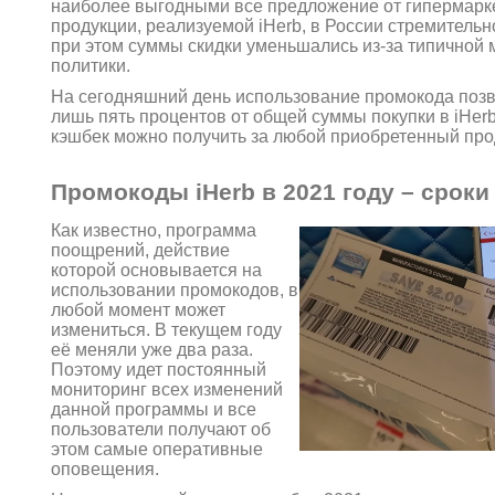
наиболее выгодными все предложение от гипермарке
продукции, реализуемой iHerb, в России стремительн
при этом суммы скидки уменьшались из-за типичной 
политики.
На сегодняшний день использование промокода позв
лишь пять процентов от общей суммы покупки в iHerb
кэшбек можно получить за любой приобретенный прод
Промокоды iHerb в 2021 году – сроки
Как известно, программа
поощрений, действие
которой основывается на
использовании промокодов, в
любой момент может
измениться. В текущем году
её меняли уже два раза.
Поэтому идет постоянный
мониторинг всех изменений
данной программы и все
пользователи получают об
этом самые оперативные
оповещения.