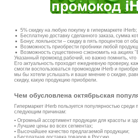
5% скидку на любую покупку в гипермаркете iHerb;
Бесплатную доставку сделанного заказа, сумма ко
Бонус лояльности – скидку в пять процентов от о
Возможность приобрести пробники любой продукци
Возможность существенно сэкономить на акциях "Б
Указанный промокод рабочий, но важно помнить, что 
Его актуальность проходит ежедневную проверку, каж
смогли воспользоваться промокодом iHerb и приобре
мы бы хотели услышать и ваше мнение о скидке, рав
скидку, какую продукцию приобрели.
Чем обусловлена октябрьская попул
Гипермаркет iHerb пользуется популярностью среди 
следующим причинам:
• Огромный ассортимент продукции для красоты и зд
• Лучшие цены во всех сегментах;
• Высочайшее качество предлагаемой продукции;
• Бесплатная доставка товаров в Россию.