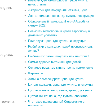
Коэнзим Q10 какой фирмы лучше купить,
цена, отзывы
а здесь
Л-карнитин для похудения: отзывы, цена
Лактат кальция: цена, где купить, инструкция
Официальный промокод iHerb (Айхерб) на
скидку 2022
Повысить гемоглобин в крови взрослому в
домашних условиях
Псиллиум: цена, где купить, инструкция
Рыбий жир в капсулах: какой производитель
лучше?
се дела.
Рыбный коллаген: покупать или не стоит?
Самые дорогие витамины для детей
Сок алоэ вера: где купить, цена, применение
Ферменты
Холина альфосцерат: цена, где купить
Цитрат кальция: цена, где купить, инструкция
Цитрат магния: инструкция, цена, где купить
Цитрат цинка: цена, где купить, свойства
тернет, а
Что такое полифенолы? Содержание в
продуктах