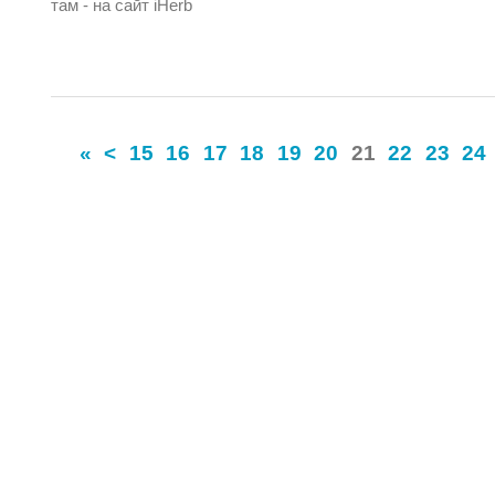
там - на сайт iHerb
«
<
15
16
17
18
19
20
21
22
23
24