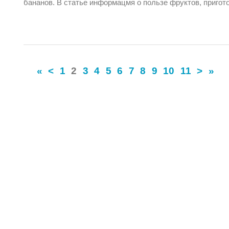
бананов. В статье информацмя о пользе фруктов, пригот
«
<
1
2
3
4
5
6
7
8
9
10
11
>
»