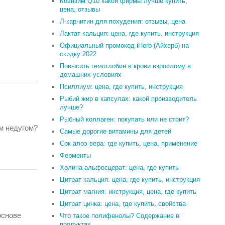
Коэнзим Q10 какой фирмы лучше купить,
цена, отзывы
Л-карнитин для похудения: отзывы, цена
Лактат кальция: цена, где купить, инструкция
Официальный промокод iHerb (Айхерб) на
скидку 2022
Повысить гемоглобин в крови взрослому в
домашних условиях
Псиллиум: цена, где купить, инструкция
Рыбий жир в капсулах: какой производитель
лучше?
Рыбный коллаген: покупать или не стоит?
м недугом?
Самые дорогие витамины для детей
Сок алоэ вера: где купить, цена, применение
Ферменты
Холина альфосцерат: цена, где купить
Цитрат кальция: цена, где купить, инструкция
Цитрат магния: инструкция, цена, где купить
Цитрат цинка: цена, где купить, свойства
основе
Что такое полифенолы? Содержание в
продуктах